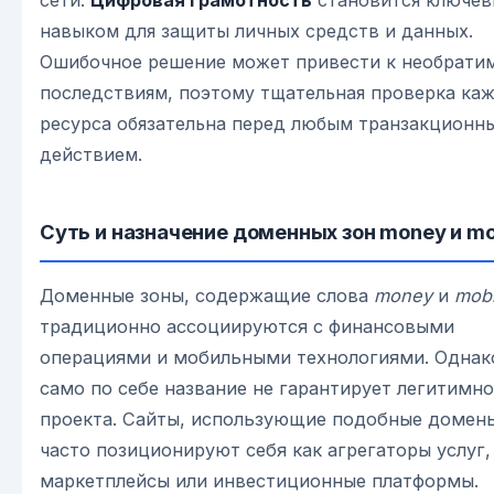
сети.
Цифровая грамотность
становится ключе
навыком для защиты личных средств и данных.
Ошибочное решение может привести к необрати
последствиям, поэтому тщательная проверка ка
ресурса обязательна перед любым транзакционн
действием.
Суть и назначение доменных зон money и mo
Доменные зоны, содержащие слова
money
и
mobi
традиционно ассоциируются с финансовыми
операциями и мобильными технологиями. Однак
само по себе название не гарантирует легитимн
проекта. Сайты, использующие подобные домен
часто позиционируют себя как агрегаторы услуг,
маркетплейсы или инвестиционные платформы.