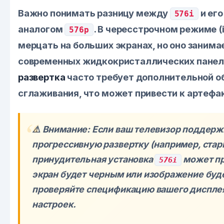
Важно понимать разницу между
и ег
576i
аналогом
. В чересстрочном режиме (
576p
мерцать на больших экранах, но оно занима
современных жидкокристаллических пане
развертка
часто требует дополнительной о
сглаживания, что может привести к артефа
⚠️ Внимание: Если ваш телевизор поддерж
прогрессивную развертку (например, стар
принудительная установка
может пр
576i
экран будет черным или изображение буде
проверяйте спецификацию вашего диспле
настроек.