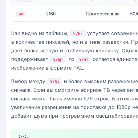
2160
Прогрессивная
50/
4K
Как видно из таблицы,
уступает современн
576i
в количестве пикселей, но и в типе развертки. П
дает более четкую и стабильную картинку. Однак
поддерживает
, то
остается единств
576p
576i
изображение в формате PAL.
Выбор между
и более высоким разрешение
576i
сигнала. Если вы смотрите эфирное ТВ через ант
сигнала может быть именно 576 строк. В этом сл
увеличение разрешения на приставке до 1080p не
добавит шума при программном масштабировани