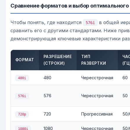
Сравнение форматов и выбор оптимального
Чтобы понять, где находится
в общей иера
576i
сравнить его с другими стандартами. Ниже прив
демонстрирующая ключевые характеристики раз
РАЗРЕШЕНИЕ
ТИП
ЧА
ФОРМАТ
(СТРОКИ)
РАЗВЕРТКИ
(ГЦ
480
Чересстрочная
60
480i
576
Чересстрочная
50
576i
720
Прогрессивная
50/
720p
1080
Чересстрочная
50/
1080i