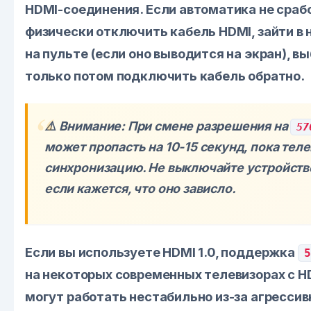
HDMI-соединения. Если автоматика не сраб
физически отключить кабель HDMI, зайти в
на пульте (если оно выводится на экран), в
только потом подключить кабель обратно.
⚠️ Внимание: При смене разрешения на
57
может пропасть на 10-15 секунд, пока тел
синхронизацию. Не выключайте устройство
если кажется, что оно зависло.
Если вы используете HDMI 1.0, поддержка
5
на некоторых современных телевизорах с H
могут работать нестабильно из-за агресси