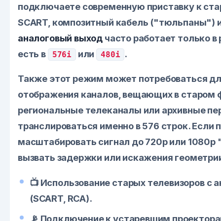
подключаете современную приставку к ста
SCART, композитный кабель ("тюльпаны") ил
аналоговый выход
часто работает только в
есть в
или
.
576i
480i
Также этот режим может потребоваться дл
отображения каналов, вещающих в старом 
региональные телеканалы или архивные пе
транслироваться именно в 576 строк. Если 
масштабировать сигнал до 720p или 1080p "
вызвать задержки или искажения геометри
📺 Использование старых телевизоров с 
(SCART, RCA).
📡 Подключение к устаревшим проектора