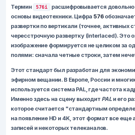
Термин
расшифровывается довольно п
576i
основы видеотехники. Цифра
576
обозначае
развертки по вертикали (точнее, активных с
чересстрочную развертку (interlaced). Это о
изображение формируется не целиком за од
полями: сначала четные строки, затем неч
Этот стандарт был разработан для экономи
эфирном вещании. В Европе, России и многи
используется система PAL, где частота кад
Именно здесь на сцену выходит
PAL
и его р
которое считается "стандартным определе
на появление HD и 4K, этот формат все еще
записей и некоторых телеканалов.