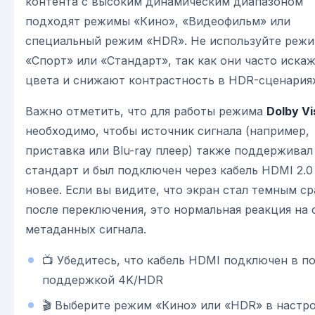
контента с высоким динамическим диапазоном
подходят режимы «Кино», «Видеофильм» или
специальный режим «HDR». Не используйте реж
«Спорт» или «Стандарт», так как они часто иска
цвета и снижают контрастность в HDR-сценариях
Важно отметить, что для работы режима
Dolby Vi
необходимо, чтобы источник сигнала (например,
приставка или Blu-ray плеер) также поддерживал
стандарт и был подключен через кабель HDMI 2.0
новее. Если вы видите, что экран стал темным ср
после переключения, это нормальная реакция на 
метаданных сигнала.
📺 Убедитесь, что кабель HDMI подключен в по
поддержкой 4K/HDR
🎬 Выберите режим «Кино» или «HDR» в настр