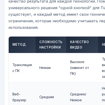
качество результата для каждой технологии. Пом
универсального решения "одной кнопкой" для Ti
существует, и каждый метод имеет свои технич
ограничения, которые необходимо учитывать пе
использования.
СЛОЖНОСТЬ
КАЧЕСТВО
МЕТОД
Н
НАСТРОЙКИ
ВИДЕО
Т
Высокое
Трансляция
в
Низкая
(зависит от
с ПК
в
ПК)
з
Н
Веб-
Среднее/
р
Средняя
браузер
Низкое
п