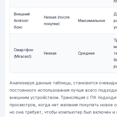
п
Внешний
Д
Низкая (после
Android-
Максимальное
р
покупки)
бокс
у
Т
м
Смартфон
Низкая
Среднее
т
(Miracast)
б
р
Анализируя данные таблицы, становится очевидн
постоянного использования лучше всего подходи
внешним устройством. Трансляция с ПК подходи
просмотров, когда нет желания покупать новое 
но она требует, чтобы компьютер был включен и