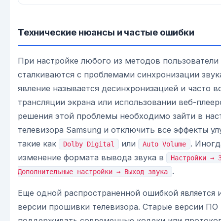
Технические нюансы и частые ошибки
При настройке любого из методов пользователи
сталкиваются с проблемами синхронизации звука
явление называется десинхронизацией и часто в
трансляции экрана или использовании веб-плеер
решения этой проблемы необходимо зайти в нас
телевизора Samsung и отключить все эффекты ул
такие как
или
. Иног
Dolby Digital
Auto Volume
изменение формата вывода звука в
Настройки → 
.
Дополнительные настройки → Выход звука
Еще одной распространенной ошибкой является 
версии прошивки телевизора. Старые версии ПО 
поддерживать современные кодеки или протоко