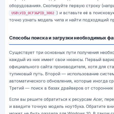
оборудования». Скопируйте первую строку (напр
) и вставьте её в поисков
USB\VID_0CF3&PID_3002
точно узнать модель чипа и найти подходящий п
Способы поиска и загрузки необходимых фа
Существует три основных пути получения необх
каждый из них имеет свои нюансы. Первый вари
официального сайта производителя, хотя для ст
тупиковый путь. Второй — использование систе
автоматического обновления, которые иногда ср
Третий — поиск в базах драйверов от сторонних
Если вы решите обратиться к ресурсам
Acer
, пер
и введите точную модель ноутбука. Обратите вни
может не быть раздела для Windows 10. В таком с