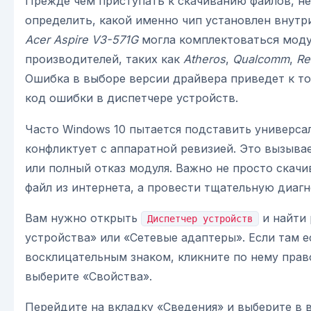
Прежде чем приступать к скачиванию файлов, н
определить, какой именно чип установлен внутр
Acer Aspire V3-571G
могла комплектоваться моду
производителей, таких как
Atheros
,
Qualcomm
,
Re
Ошибка в выборе версии драйвера приведет к то
код ошибки в диспетчере устройств.
Часто Windows 10 пытается подставить универса
конфликтует с аппаратной ревизией. Это вызыва
или полный отказ модуля. Важно не просто скач
файл из интернета, а провести тщательную диагн
Вам нужно открыть
и найти 
Диспетчер устройств
устройства» или «Сетевые адаптеры». Если там 
восклицательным знаком, кликните по нему пра
выберите «Свойства».
Перейдите на вкладку «Сведения» и выберите в