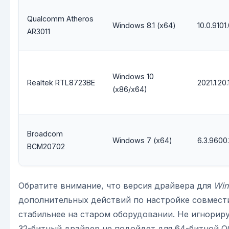
Qualcomm Atheros
Windows 8.1 (x64)
10.0.9101
AR3011
Windows 10
Realtek RTL8723BE
2021.1.20.
(x86/x64)
Broadcom
Windows 7 (x64)
6.3.9600
BCM20702
Обратите внимание, что версия драйвера для
Win
дополнительных действий по настройке совмести
стабильнее на старом оборудовании. Не игнорир
32-битный драйвер не подойдет для 64-битной О