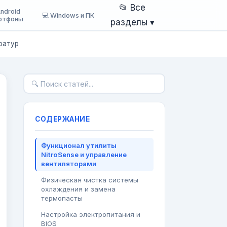
📂 Все
Android
💻 Windows и ПК
ртфоны
разделы ▾
ратур
СОДЕРЖАНИЕ
Функционал утилиты
NitroSense и управление
вентиляторами
Физическая чистка системы
охлаждения и замена
термопасты
Настройка электропитания и
BIOS