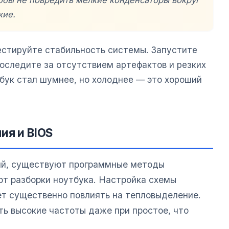
обы не повредить мелкие конденсаторы вокруг
кие.
естируйте стабильность системы. Запустите
роследите за отсутствием артефактов и резких
тбук стал шумнее, но холоднее — это хороший
ия и BIOS
ий, существуют программные методы
ют разборки ноутбука. Настройка схемы
т существенно повлиять на тепловыделение.
ь высокие частоты даже при простое, что
.