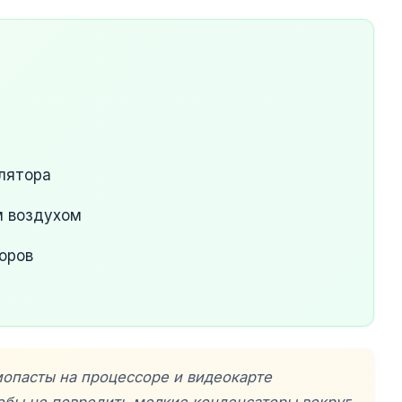
лятора
м воздухом
оров
мопасты на процессоре и видеокарте