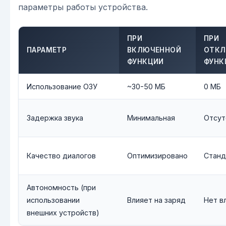
параметры работы устройства.
ПРИ
ПРИ
ПАРАМЕТР
ВКЛЮЧЕННОЙ
ОТКЛ
ФУНКЦИИ
ФУНК
Использование ОЗУ
~30-50 МБ
0 МБ
Задержка звука
Минимальная
Отсут
Качество диалогов
Оптимизировано
Станд
Автономность (при
использовании
Влияет на заряд
Нет в
внешних устройств)