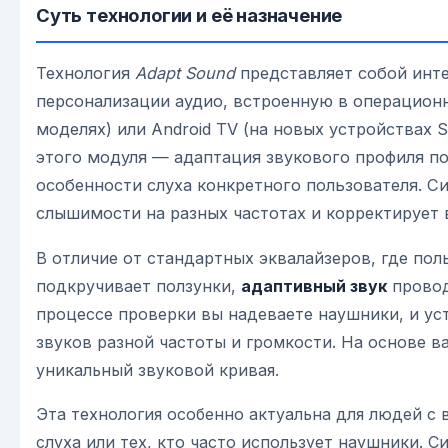
Суть технологии и её назначение
Технология
Adapt Sound
представляет собой инт
персонализации аудио, встроенную в операционн
моделях) или Android TV (на новых устройствах 
этого модуля — адаптация звукового профиля п
особенности слуха конкретного пользователя. С
слышимости на разных частотах и корректирует 
В отличие от стандартных эквалайзеров, где пол
подкручивает ползунки,
адаптивный звук
провод
процессе проверки вы надеваете наушники, и у
звуков разной частоты и громкости. На основе в
уникальный звуковой кривая.
Эта технология особенно актуальна для людей с
слуха или тех, кто часто использует наушники. 