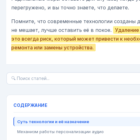
перегружено, и вы точно знаете, что делаете.
Помните, что современные технологии созданы д
не мешает, лучше оставить её в покое.
Удаление
это всегда риск, который может привести к необ
ремонта или замены устройства.
СОДЕРЖАНИЕ
Суть технологии и её назначение
Механизм работы персонализации аудио