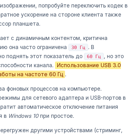
 изображении, попробуйте переключить кодек в
аратное ускорение на стороне клиента также
ссор планшета.
тает с динамичным контентом, критична
нию она часто ограничена
. В
30 Гц
о поднять этот показатель до
, но это
60 Гц
способности канала.
Использование USB 3.0
боты на частоте 60 Гц
.
за фоновых процессов на компьютере.
ежимы для сетевого адаптера и USB-портов в
вратит автоматическое отключение питания
я в
Windows 10
при простое.
 перегружен другими устройствами (стриминг,