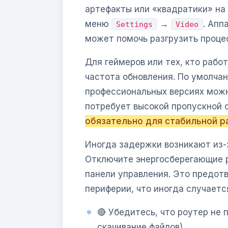
артефакты или «квадратики» на
меню
→
. Апп
Settings
Video
может помочь разгрузить проце
Для геймеров или тех, кто рабо
частота обновления. По умолча
профессиональных версиях можн
потребует высокой пропускной 
обязательно для стабильной ра
Иногда задержки возникают из-
Отключите энергосберегающие р
панели управления. Это предот
периферии, что иногда случаетс
🔴 Убедитесь, что роутер не
скачивание файлов).