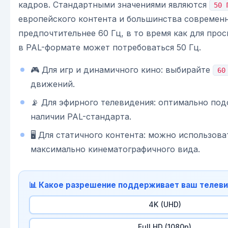
кадров. Стандартными значениями являются
50 
европейского контента и большинства современ
предпочтительнее 60 Гц, в то время как для про
в PAL-формате может потребоваться 50 Гц.
🎮 Для игр и динамичного кино: выбирайте
60
движений.
📡 Для эфирного телевидения: оптимально по
наличии PAL-стандарта.
🖥️ Для статичного контента: можно использов
максимально кинематографичного вида.
📊 Какое разрешение поддерживает ваш телев
4K (UHD)
Full HD (1080p)