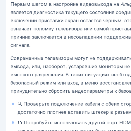
Первым шагом в настройке видеовыхода на
Аль
является диагностика текущего состояния соеди
включении приставки экран остается черным, эт
означает поломку телевизора или самой пристав
причина заключается в несовпадении поддержи
сигнала.
Современные телевизоры могут не поддерживать
вывода, или, наоборот, устаревшие мониторы не
высокого разрешения. В таких ситуациях необхо
безопасный режим или вход в меню восстановле
принудительно сбросить видеопараметры к базо
🔍 Проверьте подключение кабеля с обеих сто
достаточно плотнее вставить штекер в разъем
🔌 Попробуйте использовать другой порт HDMI
так как некоторые из них могут быть отключен