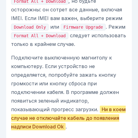
, но будьте
Format All + Download
осторожны: он сотрет все данные, включая
IMEI. Если IMEI вам важен, выберите режим
или
. Режим
Download Only
Firmware Upgrade
следует использовать
Format All + Download
только в крайнем случае.
Подключите выключенную магнитолу к
компьютеру. Если устройство не
определяется, попробуйте зажать кнопку
громкости или кнопку сброса при
подключении кабеля. В программе должен
появиться зеленый индикатор,
показывающий прогресс загрузки.
Ни в коем
случае не отключайте кабель до появления
надписи Download Ok
.