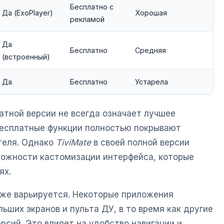
Бесплатно с
Да (ExoPlayer)
Хорошая
рекламой
Да
Бесплатно
Средняя
(встроенный)
Да
Бесплатно
Устарела
атной версии не всегда означает лучшее
 бесплатные функции полностью покрывают
теля. Однако
TiviMate
в своей полной версии
можности кастомизации интерфейса, которые
ях.
кже варьируется. Некоторые приложения
ьших экранов и пульта ДУ, в то время как другие
сий. Это влияет на удобство навигации и