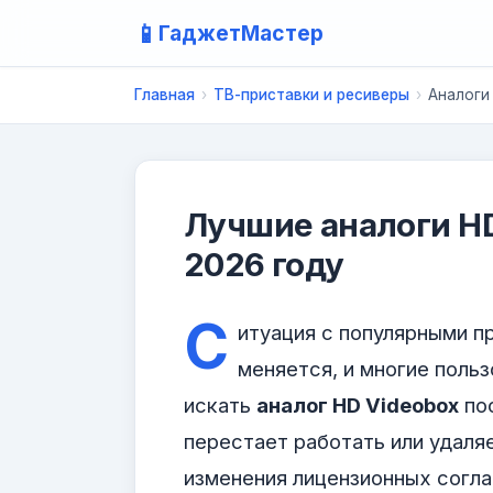
📱
ГаджетМастер
Главная
›
ТВ-приставки и ресиверы
›
Аналоги
Лучшие аналоги HD
2026 году
С
итуация с популярными п
меняется, и многие поль
искать
аналог HD Videobox
пос
перестает работать или удаляе
изменения лицензионных согла