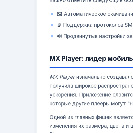
Важно отметить следующие осо
🖼️ Автоматическое скачиван
📡 Поддержка протоколов SMB
🔊 Продвинутые настройки зв
MX Player: лидер мобиль
MX Player
изначально создавался
получила широкое распростран
ускорения. Приложение славитс
которые другие плееры могут "н
Одной из главных фишек являет
изменения их размера, цвета и