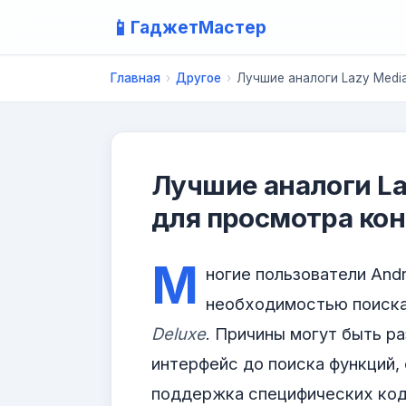
📱
ГаджетМастер
Главная
›
Другое
›
Лучшие аналоги Lazy Media
Лучшие аналоги La
для просмотра ко
М
ногие пользователи And
необходимостью поиск
Deluxe
. Причины могут быть р
интерфейс до поиска функций,
поддержка специфических коде