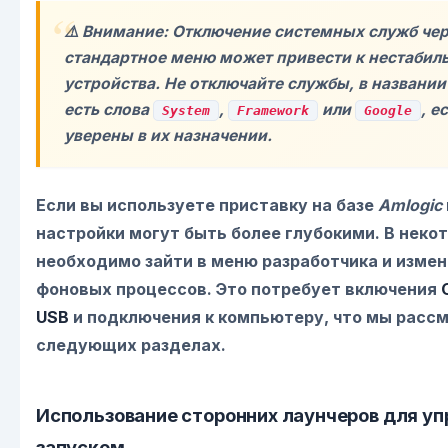
⚠️ Внимание: Отключение системных служб че
стандартное меню может привести к нестабил
устройства. Не отключайте службы, в названи
есть слова
,
или
, е
System
Framework
Google
уверены в их назначении.
Если вы используете приставку на базе
Amlogic
настройки могут быть более глубокими. В неко
необходимо зайти в меню разработчика и изме
фоновых процессов. Это потребует включения
USB
и подключения к компьютеру, что мы расс
следующих разделах.
Использование сторонних лаунчеров для уп
запуском