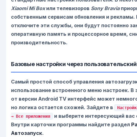
Xiaomi Mi Box
или телевизоров
Sony Bravia
приор
собственным сервисам обновления и рекламы. 
отключите эти службы, они будут постоянно з
оперативную память и процессорное время, с
производительность.
Базовые настройки через пользовательский
Самый простой способ управления автозагруз
использование встроенного меню настроек. В
от версии Android TV интерфейс может немног
но логика остается схожей. Зайдите в
Настройк
и выберите интересующий вас 
→ Все приложения
Внутри карточки программы найдите раздел
Р
Автозапуск
.