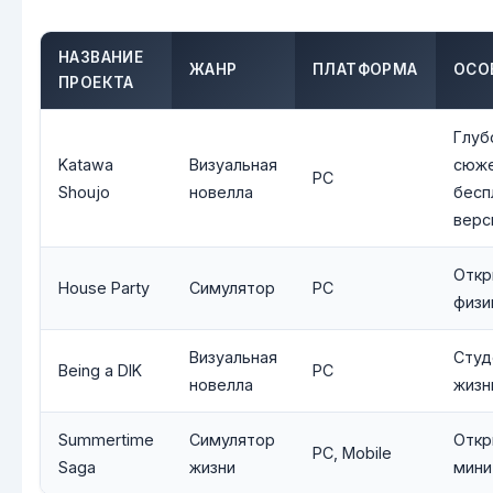
НАЗВАНИЕ
ЖАНР
ПЛАТФОРМА
ОСО
ПРОЕКТА
Глуб
Katawa
Визуальная
сюже
PC
Shoujo
новелла
бесп
верс
Откр
House Party
Симулятор
PC
физи
Визуальная
Студ
Being a DIK
PC
новелла
жизн
Summertime
Симулятор
Откр
PC, Mobile
Saga
жизни
мини