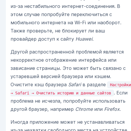
из-за нестабильного интернет-соединения. В
этом случае попробуйте переключиться с
мобильного интернета на Wi-Fi или наоборот.
Также проверьте, не блокирует ли ваш
провайдер доступ к сайту
Huawei
.
Другой распространенной проблемой является
некорректное отображение интерфейса или
зависание страницы. Это может быть связано с
устаревшей версией браузера или кэшем.
Очистите кэш браузера
Safari
в разделе
Настройки
. Если
→ Safari → Очистить историю и данные сайтов
проблема не исчезла, попробуйте использовать
другой браузер, например
Chrome
или
Firefox
.
Иногда приложение может не устанавливаться
из-за нехватки свободного места на устройстве.