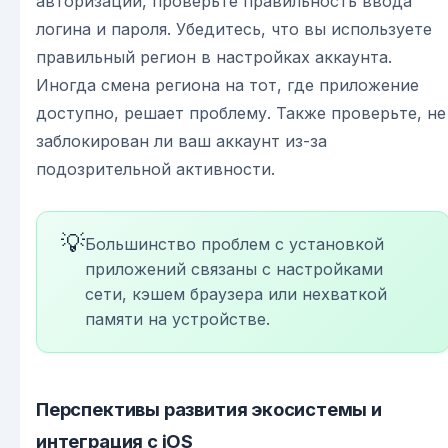
авторизации, проверьте правильность ввода
логина и пароля. Убедитесь, что вы используете
правильный регион в настройках аккаунта.
Иногда смена региона на тот, где приложение
доступно, решает проблему. Также проверьте, не
заблокирован ли ваш аккаунт из-за
подозрительной активности.
💡
Большинство проблем с установкой
приложений связаны с настройками
сети, кэшем браузера или нехваткой
памяти на устройстве.
Перспективы развития экосистемы и
интеграция с iOS