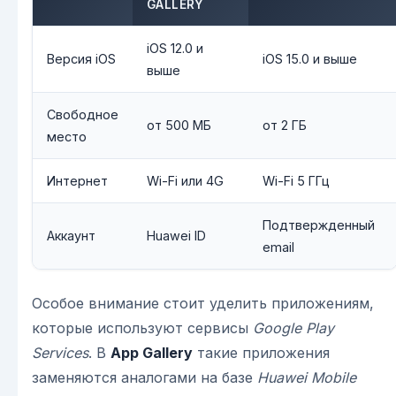
GALLERY
iOS 12.0 и
Версия iOS
iOS 15.0 и выше
выше
Свободное
от 500 МБ
от 2 ГБ
место
Интернет
Wi-Fi или 4G
Wi-Fi 5 ГГц
Подтвержденный
Аккаунт
Huawei ID
email
Особое внимание стоит уделить приложениям,
которые используют сервисы
Google Play
Services
. В
App Gallery
такие приложения
заменяются аналогами на базе
Huawei Mobile