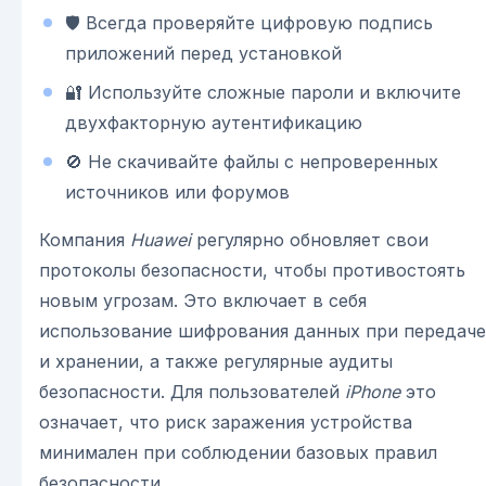
🛡️ Всегда проверяйте цифровую подпись
приложений перед установкой
🔐 Используйте сложные пароли и включите
двухфакторную аутентификацию
🚫 Не скачивайте файлы с непроверенных
источников или форумов
Компания
Huawei
регулярно обновляет свои
протоколы безопасности, чтобы противостоять
новым угрозам. Это включает в себя
использование шифрования данных при передаче
и хранении, а также регулярные аудиты
безопасности. Для пользователей
iPhone
это
означает, что риск заражения устройства
минимален при соблюдении базовых правил
безопасности.