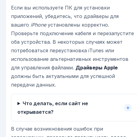
Если вы используете ПК для установки
приложений, убедитесь, что драйверы для
вашего
iPhone
установлены корректно.
Проверьте подключение кабеля и перезапустите
оба устройства. В некоторых случаях может
потребоваться переустановка iTunes или
использование альтернативных инструментов
для управления файлами.
Драйверы Apple
должны быть актуальными для успешной
передачи данных.
Что делать, если сайт не
открывается?
В случае возникновения ошибок при