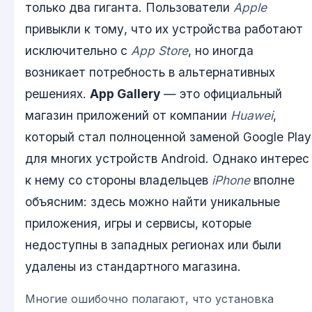
только два гиганта. Пользователи
Apple
привыкли к тому, что их устройства работают
исключительно с
App Store
, но иногда
возникает потребность в альтернативных
решениях.
App Gallery
— это официальный
магазин приложений от компании
Huawei
,
который стал полноценной заменой Google Play
для многих устройств Android. Однако интерес
к нему со стороны владельцев
iPhone
вполне
объясним: здесь можно найти уникальные
приложения, игры и сервисы, которые
недоступны в западных регионах или были
удалены из стандартного магазина.
Многие ошибочно полагают, что установка