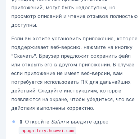
приложений, могут быть недоступны, но
просмотр описаний и чтение отзывов полностью
доступны.
Если вы хотите установить приложение, которое
поддерживает веб-версию, нажмите на кнопку
"Скачать". Браузер предложит сохранить файл
или открыть его в другом приложении. В случае
если приложение не имеет веб-версии, вам
потребуется использовать ПК для дальнейших
действий. Следуйте инструкциям, которые
появляются на экране, чтобы убедиться, что все
действия выполнены корректно.
📱 Откройте
Safari
и введите адрес
appgallery.huawei.com