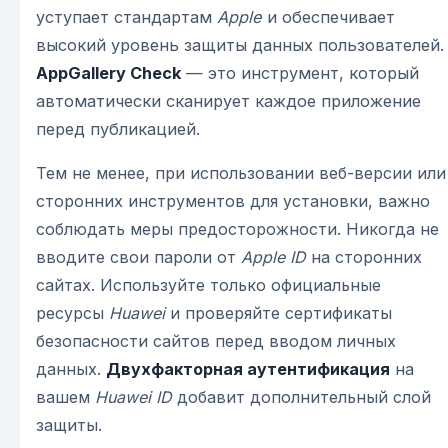
уступает стандартам
Apple
и обеспечивает
высокий уровень защиты данных пользователей.
AppGallery Check
— это инструмент, который
автоматически сканирует каждое приложение
перед публикацией.
Тем не менее, при использовании веб-версии или
сторонних инструментов для установки, важно
соблюдать меры предосторожности. Никогда не
вводите свои пароли от
Apple ID
на сторонних
сайтах. Используйте только официальные
ресурсы
Huawei
и проверяйте сертификаты
безопасности сайтов перед вводом личных
данных.
Двухфакторная аутентификация
на
вашем
Huawei ID
добавит дополнительный слой
защиты.