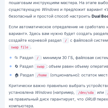
пошаговым инструкциям мастера. На этапе выбо
существующую
Windows
и предложит вариант «У
безопасный и простой способ настроить
Dual Bo
Если автоматическое определение не сработало 
вариант». Здесь вам нужно будет создать разде
создайте корневой раздел
с файловой систе
/
.
swap file
📂 Раздел
: минимум 30 ГБ, файловая систе
/
🔄 Раздел
: объем равен объему оператив
swap
🏠 Раздел
(опционально): остаток мест
/home
Критически важно правильно выбрать устройство 
установлена
Windows
(например,
или
/dev/sda
на правильный диск гарантирует, что
GRUB
перех
компьютера.