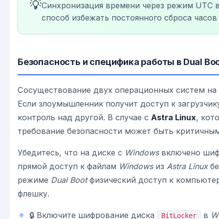
💡
Синхронизация времени через режим UTC 
способ избежать постоянного сброса часов 
Безопасность и специфика работы в Dual Bo
Сосуществование двух операционных систем на 
Если злоумышленник получит доступ к загрузчик
контроль над другой. В случае с
Astra Linux
, кот
требование безопасности может быть критичным
Убедитесь, что на диске с
Windows
включено шифр
прямой доступ к файлам
Windows
из
Astra Linux
бе
режиме
Dual Boot
физический доступ к компьютер
флешку.
🔒 Включите шифрование диска
в
W
BitLocker