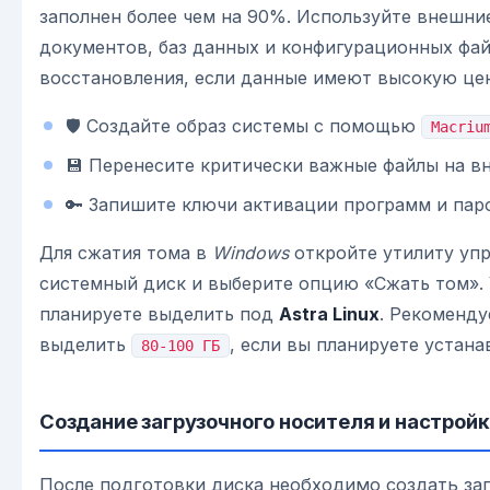
заполнен более чем на 90%. Используйте внешни
документов, баз данных и конфигурационных фай
восстановления, если данные имеют высокую це
🛡️ Создайте образ системы с помощью
Macriu
💾 Перенесите критически важные файлы на в
🔑 Запишите ключи активации программ и пар
Для сжатия тома в
Windows
откройте утилиту уп
системный диск и выберите опцию «Сжать том». 
планируете выделить под
Astra Linux
. Рекоменд
выделить
, если вы планируете устана
80-100 ГБ
Создание загрузочного носителя и настройк
После подготовки диска необходимо создать за