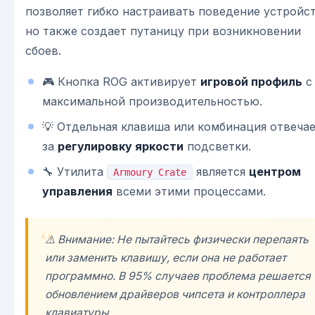
позволяет гибко настраивать поведение устройст
но также создает путаницу при возникновении
сбоев.
🎮 Кнопка ROG активирует
игровой профиль
с
максимальной производительностью.
💡 Отдельная клавиша или комбинация отвеча
за
регулировку яркости
подсветки.
🔧 Утилита
является
центром
Armoury Crate
управления
всеми этими процессами.
⚠️ Внимание: Не пытайтесь физически перепаять
или заменить клавишу, если она не работает
программно. В 95% случаев проблема решается
обновлением драйверов чипсета и контроллера
клавиатуры.