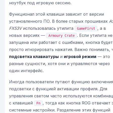
ноутбук под игровую сессию.
Функционал этой клавиши зависит от версии
установленного ПО. В более старых прошивках
A
FX53V
использовалась утилита
, а в
GameFirst
новых версиях —
. Если утилита не
Armoury Crate
запущена или работает с ошибками, кнопка будет
просто игнорировать нажатия. Важно понимать, 
подсветка клавиатуры
и
игровой режим
— это
разные сущности, хотя они и управляются через
один интерфейс.
Иногда пользователи путают функцию включени
подсветки с функцией активации профиля. Для
управления светом часто используются комбина
с клавишей
, тогда как кнопка ROG отвечает 
Fn
системные настройки. Разделение этих функций