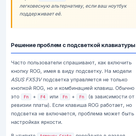
легковесную альтернативу, если ваш ноутбук
поддерживает её.
Решение проблем с подсветкой клавиатуры
Часто пользователи спрашивают, как включить
кнопку ROG, имея в виду подсветку. На модели
ASUS FX53V
подсветка управляется не только
кнопкой ROG, но и комбинацией клавиш. Обычно
это
+
или
+
(в зависимости от
Fn
F4
Fn
Fn
ревизии платы). Если клавиша ROG работает, но
подсветка не включается, проблема может быть 
настройках яркости.
В утилите
перейдите в раздел
Armoury Crate