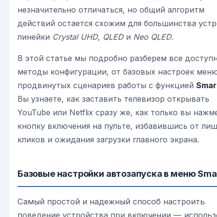
незначительно отличаться, но общий алгоритм
действий остается схожим для большинства уст
линейки
Crystal UHD
,
QLED
и
Neo QLED
.
В этой статье мы подробно разберем все доступ
методы конфигурации, от базовых настроек мен
продвинутых сценариев работы с функцией
Smar
Вы узнаете, как заставить телевизор открывать
YouTube или Netflix сразу же, как только вы нажм
кнопку включения на пульте, избавившись от ли
кликов и ожидания загрузки главного экрана.
Базовые настройки автозапуска в меню Sma
Самый простой и надежный способ настроить
поведение устройства при включении — использ