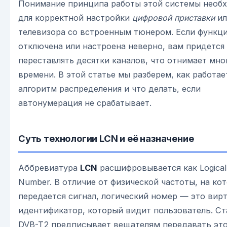
Понимание принципа работы этой системы необ
для корректной настройки
цифровой приставки
ил
телевизора со встроенным тюнером. Если функц
отключена или настроена неверно, вам придется
переставлять десятки каналов, что отнимает мно
времени. В этой статье мы разберем, как работае
алгоритм распределения и что делать, если
автонумерация не срабатывает.
Суть технологии LCN и её назначение
Аббревиатура
LCN
расшифровывается как Logical
Number. В отличие от физической частоты, на ко
передается сигнал, логический номер — это вир
идентификатор, который видит пользователь. С
DVB-T2 предписывает вещателям передавать эт