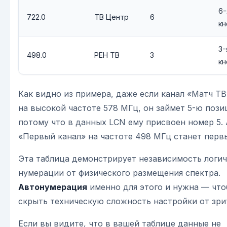
6-
722.0
ТВ Центр
6
кн
3-
498.0
РЕН ТВ
3
кн
Как видно из примера, даже если канал «Матч ТВ
на высокой частоте 578 МГц, он займет 5-ю пози
потому что в данных LCN ему присвоен номер 5.
«Первый канал» на частоте 498 МГц станет перв
Эта таблица демонстрирует независимость логи
нумерации от физического размещения спектра.
Автонумерация
именно для этого и нужна — чт
скрыть техническую сложность настройки от зри
Если вы видите, что в вашей таблице данные не