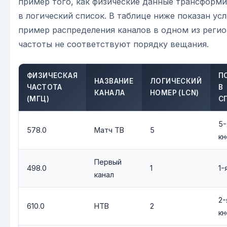
пример того, как физические данные трансформ
в логический список. В таблице ниже показан ус
пример распределения каналов в одном из регио
частоты не соответствуют порядку вещания.
ФИЗИЧЕСКАЯ
П
НАЗВАНИЕ
ЛОГИЧЕСКИЙ
ЧАСТОТА
В
КАНАЛА
НОМЕР (LCN)
(МГЦ)
С
5-
578.0
Матч ТВ
5
кн
Первый
498.0
1
1-
канал
2-
610.0
НТВ
2
кн