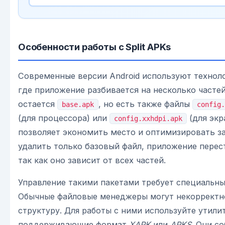
Особенности работы с Split APKs
Современные версии Android используют техно
где приложение разбивается на несколько часте
остается
, но есть также файлы
base.apk
config.
(для процессора) или
(для экр
config.xxhdpi.apk
позволяет экономить место и оптимизировать за
удалить только базовый файл, приложение перес
так как оно зависит от всех частей.
Управление такими пакетами требует специальны
Обычные файловые менеджеры могут некорректн
структуру. Для работы с ними используйте утили
поддерживающие формат
XAPK
или
APKS
. Они с