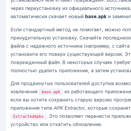
установлено» или «Пакет поврежден». Восстано
через переустановку из официального источника
автоматически скачает новый
base.apk
и заменит
Если стандартный метод не помогает, можно по
принудительную установку. Скачайте последню
файла с надежного источника (например, с сайта
установите его поверх существующей версии. Э
поврежденный файл. В некоторых случаях требуе
полностью удалить приложение, а затем установи
Для продвинутых пользователей доступна возмо
извлечения
из работающего приложения
base.apk
если вы хотите сохранить старую версию програ
приложения типа
APK Extractor
, которые сохранят
. Это позволяет перенести прилож
ExtractedApks
устройство или откатить обновление.