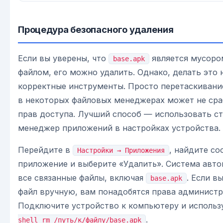
Процедура безопасного удаления
Если вы уверены, что
является мусоро
base.apk
файлом, его можно удалить. Однако, делать это 
корректные инструменты. Просто перетаскивание
в некоторых файловых менеджерах может не сра
прав доступа. Лучший способ — использовать с
менеджер приложений в настройках устройства.
Перейдите в
, найдите с
Настройки → Приложения
приложение и выберите «Удалить». Система авто
все связанные файлы, включая
. Если в
base.apk
файл вручную, вам понадобятся права администр
Подключите устройство к компьютеру и исполь
.
shell rm /путь/к/файлу/base.apk