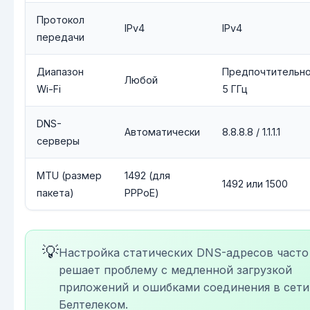
Протокол
IPv4
IPv4
передачи
Диапазон
Предпочтительн
Любой
Wi-Fi
5 ГГц
DNS-
Автоматически
8.8.8.8 / 1.1.1.1
серверы
MTU (размер
1492 (для
1492 или 1500
пакета)
PPPoE)
💡
Настройка статических DNS-адресов часто
решает проблему с медленной загрузкой
приложений и ошибками соединения в сети
Белтелеком.