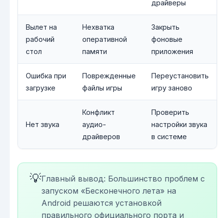
драйверы
Вылет на
Нехватка
Закрыть
рабочий
оперативной
фоновые
стол
памяти
приложения
Ошибка при
Поврежденные
Переустановить
загрузке
файлы игры
игру заново
Конфликт
Проверить
Нет звука
аудио-
настройки звука
драйверов
в системе
💡
Главный вывод: Большинство проблем с
запуском «Бесконечного лета» на
Android решаются установкой
правильного официального порта и