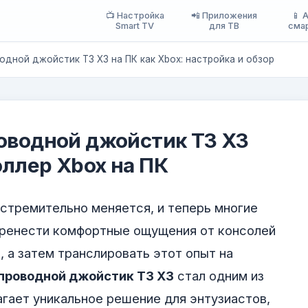
📺 Настройка
📲 Приложения
📱 
Smart TV
для ТВ
сма
одной джойстик T3 X3 на ПК как Xbox: настройка и обзор
оводной джойстик T3 X3
ллер Xbox на ПК
 стремительно меняется, и теперь многие
еренести комфортные ощущения от консолей
 а затем транслировать этот опыт на
проводной джойстик T3 X3
стал одним из
агает уникальное решение для энтузиастов,