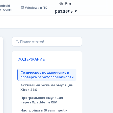
📂 Все
Android
💻 Windows и ПК
ртфоны
разделы ▾
СОДЕРЖАНИЕ
Физическое подключение и
проверка работоспособности
Активация режима эмуляции
Xbox 360
Программная эмуляция
через Xpadder и XIM
Настройка в Steam Input и