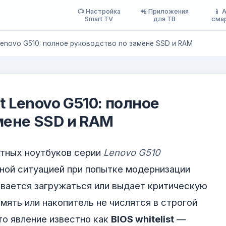
📺 Настройка
📲 Приложения
📱 
Smart TV
для ТВ
сма
t Lenovo G510: полное руководство по замене SSD и RAM
st Lenovo G510: полное
мене SSD и RAM
тных ноутбуков серии
Lenovo G510
ной ситуацией при попытке модернизации
вается загружаться или выдает критическую
мять или накопитель не числятся в строгой
то явление известно как
BIOS whitelist
—