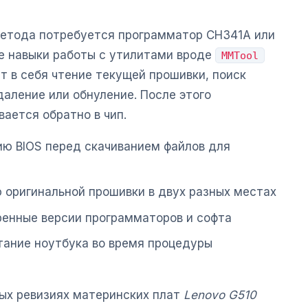
метода потребуется программатор CH341A или
же навыки работы с утилитами вроде
MMTool
ет в себя чтение текущей прошивки, поиск
удаление или обнуление. После этого
ается обратно в чип.
ию BIOS перед скачиванием файлов для
 оригинальной прошивки в двух разных местах
еренные версии программаторов и софта
тание ноутбука во время процедуры
рых ревизиях материнских плат
Lenovo G510