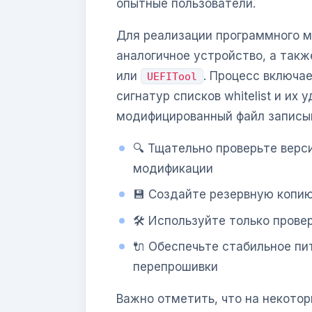
опытные пользователи.
Для реализации программного 
аналогичное устройство, а так
или
. Процесс включа
UEFITool
сигнатур списков whitelist и их 
модифицированный файл записыв
🔍 Тщательно проверьте верс
модификации
💾 Создайте резервную копию
🛠️ Используйте только пров
🔌 Обеспечьте стабильное пи
перепрошивки
Важно отметить, что на некото