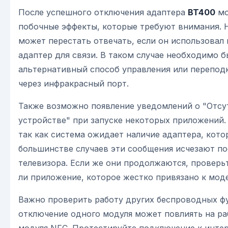
После успешного отключения адаптера
BT400
мо
побочные эффекты, которые требуют внимания. 
может перестать отвечать, если он использовал
адаптер для связи. В таком случае необходимо 
альтернативный способ управления или перепод
через инфракрасный порт.
Также возможно появление уведомлений о "Отс
устройстве" при запуске некоторых приложений.
так как система ожидает наличие адаптера, кото
большинстве случаев эти сообщения исчезают по
телевизора. Если же они продолжаются, проверьт
ли приложение, которое жестко привязано к мо
Важно проверить работу других беспроводных ф
отключение одного модуля может повлиять на раб
модуля NFC. Протестируйте подключение к интер