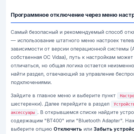
Программное отключение через меню настр
Самый безопасный и рекомендуемый способ отк
— использование штатного меню настроек теле
зависимости от версии операционной системы (A
собственная ОС Vidaa), путь к настройкам может
отличаться, но общая логика остается неизменн
найти раздел, отвечающий за управление беспр
подключениями.
Зайдите в главное меню и выберите пункт
Настр
шестеренки). Далее перейдите в раздел
Устройст
. В открывшемся списке найдите устро
аксессуары
содержащим "BT400" или "Bluetooth Adapter". На
выберите опцию
Отключить
или
Забыть устрой