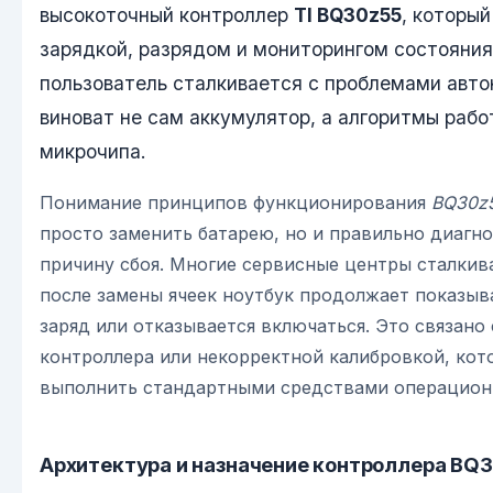
высокоточный контроллер
TI BQ30z55
, который
зарядкой, разрядом и мониторингом состояния
пользователь сталкивается с проблемами авто
виноват не сам аккумулятор, а алгоритмы рабо
микрочипа.
Понимание принципов функционирования
BQ30z
просто заменить батарею, но и правильно диагн
причину сбоя. Многие сервисные центры сталкива
после замены ячеек ноутбук продолжает показыв
заряд или отказывается включаться. Это связано
контроллера или некорректной калибровкой, ко
выполнить стандартными средствами операцион
Архитектура и назначение контроллера BQ