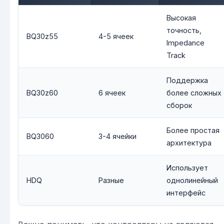
Высокая
точность,
BQ30z55
4-5 ячеек
Impedance
Track
Поддержка
BQ30z60
6 ячеек
более сложных
сборок
Более простая
BQ3060
3-4 ячейки
архитектура
Использует
HDQ
Разные
однолинейный
интерфейс