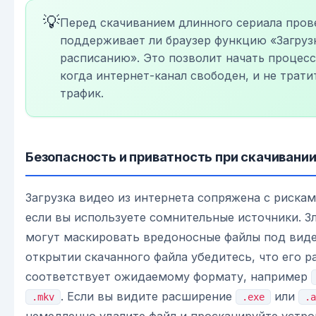
💡
Перед скачиванием длинного сериала пров
поддерживает ли браузер функцию «Загруз
расписанию». Это позволит начать процесс
когда интернет-канал свободен, и не трат
трафик.
Безопасность и приватность при скачивани
Загрузка видео из интернета сопряжена с рискам
если вы используете сомнительные источники. 
могут маскировать вредоносные файлы под виде
открытии скачанного файла убедитесь, что его 
соответствует ожидаемому формату, например
. Если вы видите расширение
или
.mkv
.exe
.a
немедленно удалите файл и просканируйте устр