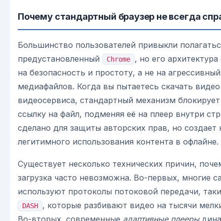
Почему стандартный браузер не всегда спр
Большинство пользователей привыкли полагатьс
предустановленный
, но его архитектур
Chrome
на безопасность и простоту, а не на агрессивный
медиафайлов. Когда вы пытаетесь скачать видео
видеосервиса, стандартный механизм блокируе
ссылку на файл, подменяя её на плеер внутри ст
сделано для защиты авторских прав, но создает 
легитимного использования контента в офлайне.
Существует несколько технических причин, поче
загрузка часто невозможна. Во-первых, многие с
используют протоколы потоковой передачи, так
, которые разбивают видео на тысячи мелк
DASH
Во-вторых, современные
адаптивные плееры
дина