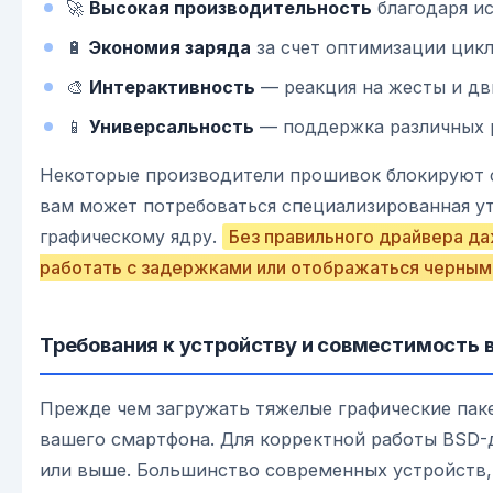
🚀
Высокая производительность
благодаря и
🔋
Экономия заряда
за счет оптимизации цик
🎨
Интерактивность
— реакция на жесты и д
📱
Универсальность
— поддержка различных р
Некоторые производители прошивок блокируют с
вам может потребоваться специализированная ут
графическому ядру.
Без правильного драйвера д
работать с задержками или отображаться черным
Требования к устройству и совместимость в
Прежде чем загружать тяжелые графические па
вашего смартфона. Для корректной работы BSD
или выше. Большинство современных устройств,