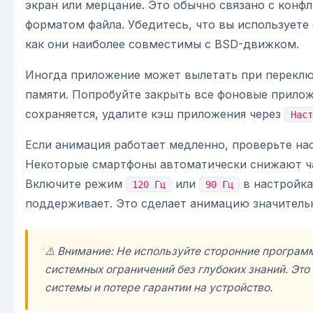
экран или мерцание. Это обычно связано с кон
форматом файла. Убедитесь, что вы использует
как они наиболее совместимы с BSD-движком.
Иногда приложение может вылетать при переклю
памяти. Попробуйте закрыть все фоновые прилож
сохраняется, удалите кэш приложения через
Наст
Если анимация работает медленно, проверьте на
Некоторые смартфоны автоматически снижают ча
Включите режим
или
в настройка
120 Гц
90 Гц
поддерживает. Это сделает анимацию значительн
⚠️ Внимание: Не используйте сторонние програм
системных ограничений без глубоких знаний. Это
системы и потере гарантии на устройство.