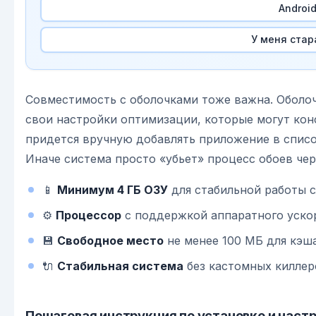
Androi
У меня стар
Совместимость с оболочками тоже важна. Оболоч
свои настройки оптимизации, которые могут ко
придется вручную добавлять приложение в списо
Иначе система просто «убьет» процесс обоев чер
📱
Минимум 4 ГБ ОЗУ
для стабильной работы 
⚙️
Процессор
с поддержкой аппаратного уско
💾
Свободное место
не менее 100 МБ для кэша
🔌
Стабильная система
без кастомных киллер
Пошаговая инструкция по установке и наст