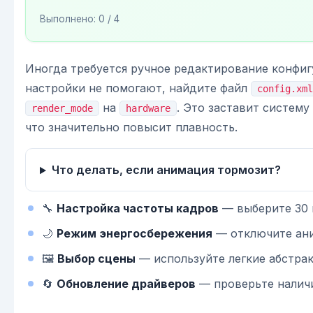
Выполнено:
0
/ 4
Иногда требуется ручное редактирование конфиг
настройки не помогают, найдите файл
config.xml
на
. Это заставит систем
render_mode
hardware
что значительно повысит плавность.
Что делать, если анимация тормозит?
🔧
Настройка частоты кадров
— выберите 30 
🌙
Режим энергосбережения
— отключите ани
🖼️
Выбор сцены
— используйте легкие абстра
🔄
Обновление драйверов
— проверьте наличи