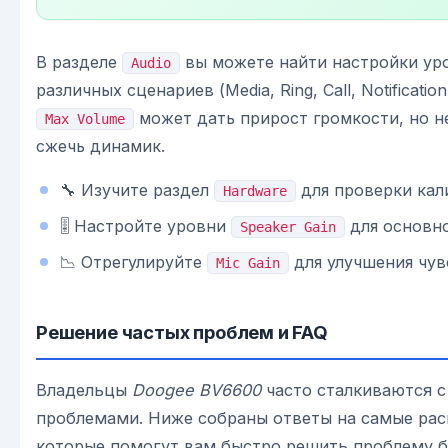
В разделе
вы можете найти настройки ур
Audio
различных сценариев (Media, Ring, Call, Notificati
может дать прирост громкости, но н
Max Volume
сжечь динамик.
🔧 Изучите раздел
для проверки кал
Hardware
🎚️ Настройте уровни
для основн
Speaker Gain
📉 Отрегулируйте
для улучшения чу
Mic Gain
Решение частых проблем и FAQ
Владельцы
Doogee BV6600
часто сталкиваются 
проблемами. Ниже собраны ответы на самые рас
которые помогут вам быстро решить проблему б