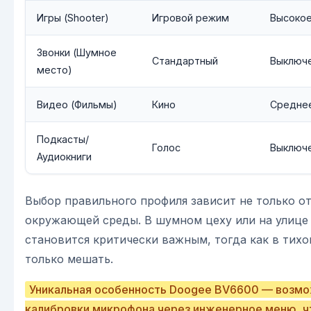
Игры (Shooter)
Игровой режим
Высоко
Звонки (Шумное
Стандартный
Выключ
место)
Видео (Фильмы)
Кино
Средне
Подкасты/
Голос
Выключ
Аудиокниги
Выбор правильного профиля зависит не только от
окружающей среды. В шумном цеху или на улиц
становится критически важным, тогда как в тих
только мешать.
Уникальная особенность Doogee BV6600 — возмо
калибровки микрофона через инженерное меню, ч