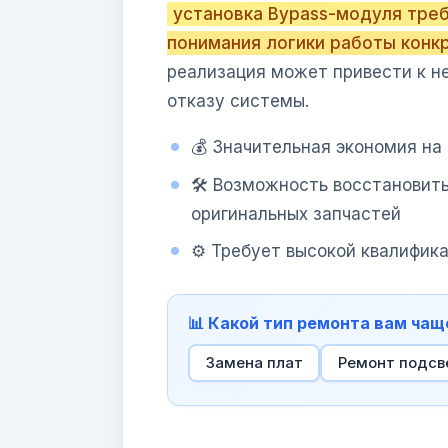
установка Bypass-модуля треб
понимания логики работы конк
реализация может привести к н
отказу системы.
💰 Значительная экономия на
🛠 Возможность восстановит
оригинальных запчастей
⚙️ Требует высокой квалифик
📊 Какой тип ремонта вам чащ
Замена плат
Ремонт подсв