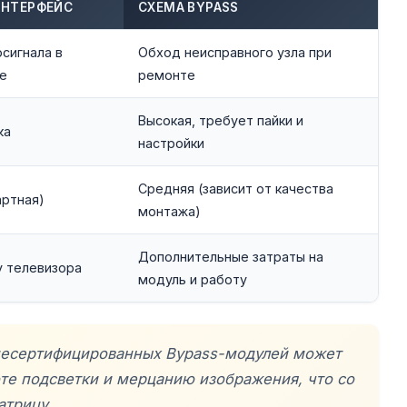
ИНТЕРФЕЙС
СХЕМА BYPASS
сигнала в
Обход неисправного узла при
е
ремонте
Высокая, требует пайки и
ка
настройки
Средняя (зависит от качества
артная)
монтажа)
Дополнительные затраты на
у телевизора
модуль и работу
 несертифицированных Bypass-модулей может
оте подсветки и мерцанию изображения, что со
атрицу.