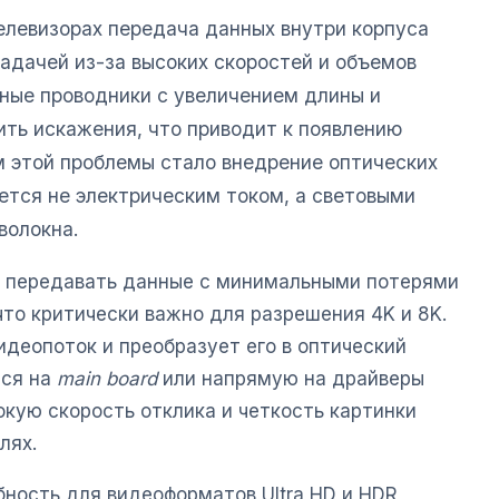
телевизорах передача данных внутри корпуса
адачей из-за высоких скоростей и объемов
ные проводники с увеличением длины и
ить искажения, что приводит к появлению
м этой проблемы стало внедрение оптических
ется не электрическим током, а световыми
волокна.
т передавать данные с минимальными потерями
что критически важно для разрешения 4K и 8K.
деопоток и преобразует его в оптический
тся на
main board
или напрямую на драйверы
кую скорость отклика и четкость картинки
лях.
бность для видеоформатов Ultra HD и HDR