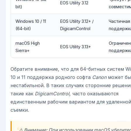
EOS Utility 3.12
bit)
совмести
Windows 10 / 11
EOS Utility 3.12+ /
Частичная
(64-bit)
DigicamControl
поддержк
macOS High
Ограничен
EOS Utility 3.13+
Sierra+
поддержк
Обратите внимание, что для 64-битных систем W
10 и 11 поддержка родного софта
Canon
может бы
нестабильной. В таких случаях сторонние решени
такие как
DigicamControl
, часто оказываются
единственным рабочим вариантом для удаленно
съемки.
⚠️ Внимание: При использовании macOS убедитес