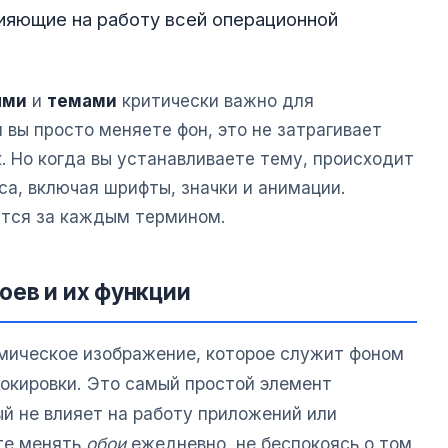
ияющие на работу всей операционной
ями
и
темами
критически важно для
 вы просто меняете фон, это не затрагивает
. Но когда вы устанавливаете тему, происходит
а, включая шрифты, значки и анимации.
ется за каждым термином.
оев и их функции
мическое изображение, которое служит фоном
локировки. Это самый простой элемент
й не влияет на работу приложений или
те менять
обои
ежедневно, не беспокоясь о том,