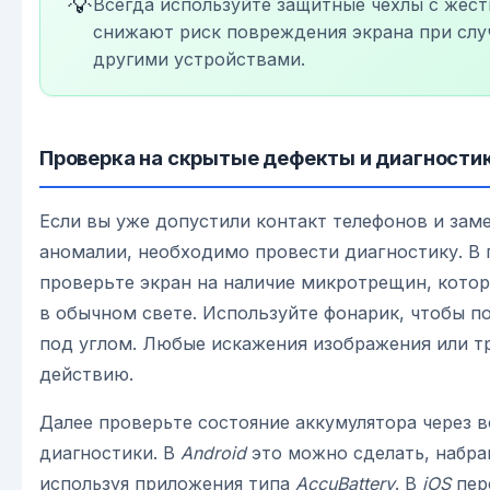
💡
Всегда используйте защитные чехлы с жест
снижают риск повреждения экрана при слу
другими устройствами.
Проверка на скрытые дефекты и диагности
Если вы уже допустили контакт телефонов и зам
аномалии, необходимо провести диагностику. В
проверьте экран на наличие микротрещин, кото
в обычном свете. Используйте фонарик, чтобы п
под углом. Любые искажения изображения или т
действию.
Далее проверьте состояние аккумулятора через 
диагностики. В
Android
это можно сделать, набр
используя приложения типа
AccuBattery
. В
iOS
пер