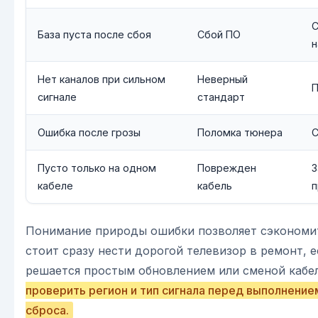
С
База пуста после сбоя
Сбой ПО
н
Нет каналов при сильном
Неверный
П
сигнале
стандарт
Ошибка после грозы
Поломка тюнера
С
Пусто только на одном
Поврежден
З
кабеле
кабель
п
Понимание природы ошибки позволяет сэкономит
стоит сразу нести дорогой телевизор в ремонт, 
решается простым обновлением или сменой кабе
проверить регион и тип сигнала перед выполнени
сброса.