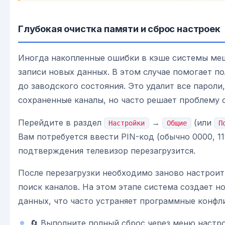
Глубокая очистка памяти и сброс настроек
Иногда накопленные ошибки в кэше системы ме
записи новых данных. В этом случае помогает п
до заводского состояния. Это удалит все пароли
сохраненные каналы, но часто решает проблему с
Перейдите в раздел
→
(или
Настройки
Общие
П
Вам потребуется ввести PIN-код (обычно 0000, 111
подтверждения телевизор перезагрузится.
После перезагрузки необходимо заново настроит
поиск каналов. На этом этапе система создает н
данных, что часто устраняет программные конфл
🔄 Выполните полный сброс через меню настро