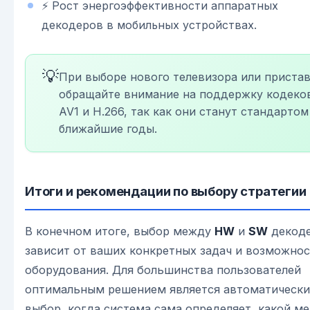
⚡ Рост энергоэффективности аппаратных
декодеров в мобильных устройствах.
💡
При выборе нового телевизора или приста
обращайте внимание на поддержку кодеко
AV1 и H.266, так как они станут стандартом
ближайшие годы.
Итоги и рекомендации по выбору стратегии
В конечном итоге, выбор между
HW
и
SW
декод
зависит от ваших конкретных задач и возможно
оборудования. Для большинства пользователей
оптимальным решением является автоматическ
выбор, когда система сама определяет, какой м