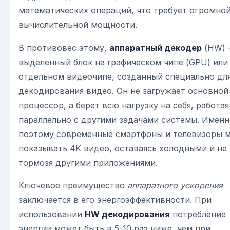
математических операций, что требует огромно
вычислительной мощности.
В противовес этому,
аппаратный декодер
(HW) 
выделенный блок на графическом чипе (GPU) или
отдельном видеочипе, созданный специально дл
декодирования видео. Он не загружает основной
процессор, а берет всю нагрузку на себя, работая
параллельно с другими задачами системы. Именн
поэтому современные смартфоны и телевизоры м
показывать 4K видео, оставаясь холодными и не
тормозя другими приложениями.
Ключевое преимущество
аппаратного ускорения
заключается в его энергоэффективности. При
использовании
HW декодирования
потребление
энергии может быть в 5-10 раз ниже, чем при