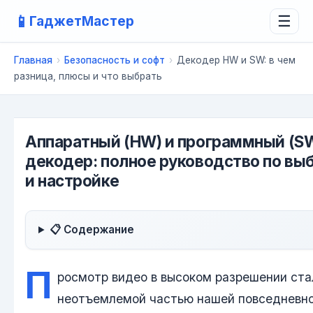
📱
ГаджетМастер
☰
Главная
›
Безопасность и софт
›
Декодер HW и SW: в чем
разница, плюсы и что выбрать
Аппаратный (HW) и программный (S
декодер: полное руководство по вы
и настройке
📋 Содержание
П
росмотр видео в высоком разрешении ста
неотъемлемой частью нашей повседневн