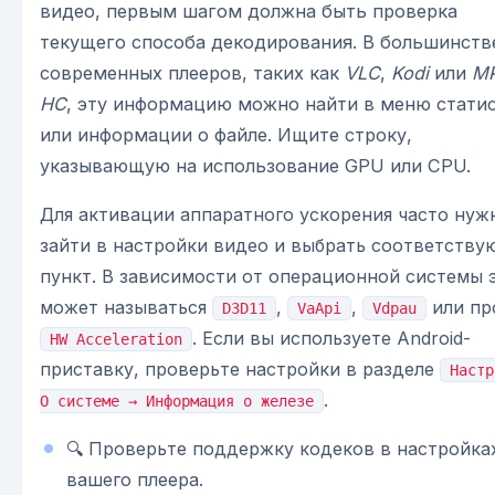
видео, первым шагом должна быть проверка
текущего способа декодирования. В большинств
современных плееров, таких как
VLC
,
Kodi
или
M
HC
, эту информацию можно найти в меню стати
или информации о файле. Ищите строку,
указывающую на использование GPU или CPU.
Для активации аппаратного ускорения часто нуж
зайти в настройки видео и выбрать соответств
пункт. В зависимости от операционной системы 
может называться
,
,
или пр
D3D11
VaApi
Vdpau
. Если вы используете Android-
HW Acceleration
приставку, проверьте настройки в разделе
Настр
.
О системе → Информация о железе
🔍 Проверьте поддержку кодеков в настройка
вашего плеера.