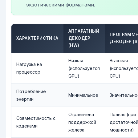
экзотическими форматами.
АППАРАТНЫЙ
ПРОГРАММ
ХАРАКТЕРИСТИКА
ДЕКОДЕР
ДЕКОДЕР (S
(HW)
Низкая
Высокая
Нагрузка на
(используется
(использует
процессор
GPU)
CPU)
Потребление
Минимальное
Значительно
энергии
Ограничена
Полная (при
Совместимость с
поддержкой
достаточно
кодеками
железа
мощности)