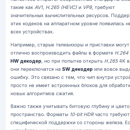
такие как
AV1
,
H.265 (HEVC)
и
VP9
, требуют
значительных вычислительных ресурсов. Подде
этих кодеков на аппаратном уровне появилась н
всех устройствах.
Например, старые телевизоры и приставки могут
отлично воспроизводить файлы в формате
H.264
HW декодер
, но при попытке открыть
H.265
4K в
они переключатся на
SW декодер
или вовсе выд
ошибку. Это связано с тем, что чип внутри устро
просто не имеет встроенных блоков для обработ
новых алгоритмов сжатия.
Важно также учитывать битовую глубину и цвет
пространство. Форматы
10-bit HDR
часто требуют
специфической поддержки со стороны железа. Е