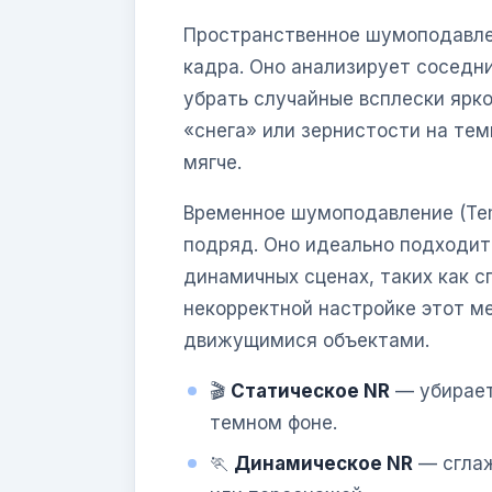
Пространственное шумоподавлени
кадра. Оно анализирует соседни
убрать случайные всплески ярко
«снега» или зернистости на тем
мягче.
Временное шумоподавление (Tem
подряд. Оно идеально подходит
динамичных сценах, таких как с
некорректной настройке этот м
движущимися объектами.
🎬
Статическое NR
— убирает
темном фоне.
🏃
Динамическое NR
— сглаж