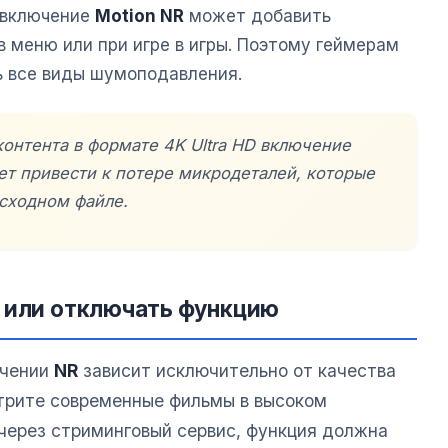
е включение
Motion NR
может добавить
 в меню или при игре в игры. Поэтому геймерам
 все виды шумоподавления.
контента в формате
4K Ultra HD
включение
т привести к потере микродеталей, которые
исходном файле.
 или отключать функцию
ючении
NR
зависит исключительно от качества
отрите современные фильмы в высоком
 через стриминговый сервис, функция должна