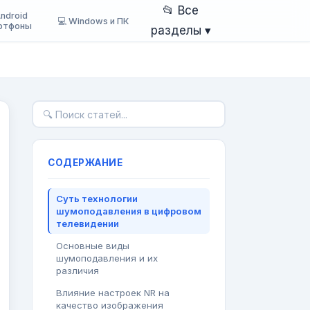
📂 Все
Android
💻 Windows и ПК
ртфоны
разделы ▾
СОДЕРЖАНИЕ
Суть технологии
шумоподавления в цифровом
телевидении
Основные виды
шумоподавления и их
различия
Влияние настроек NR на
качество изображения