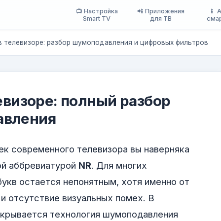
📺 Настройка
📲 Приложения
📱 
Smart TV
для ТВ
сма
в телевизоре: разбор шумоподавления и цифровых фильтров
левизоре: полный разбор
авления
ек современного телевизора вы наверняка
ой аббревиатурой
NR
. Для многих
букв остается непонятным, хотя именно от
 и отсутствие визуальных помех. В
крывается технология шумоподавления