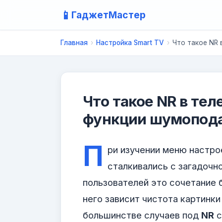
📱
ГаджетМастер
Главная
›
Настройка Smart TV
›
Что такое NR 
Что такое NR в те
функции шумопод
П
ри изучении меню настро
сталкивались с загадочн
пользователей это сочетание 
него зависит чистота картинки
большинстве случаев под
NR
с