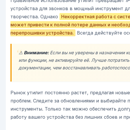
Правильное использование утилит превращает
i
устройства для звонков в мощный инструмент дл
творчества. Однако
Некорректная работа с сист
может привести к полной потере данных и необх
перепрошивки устройства.
Всегда действуйте ос
⚠️
Внимание:
Если вы не уверены в назначении к
или функции, не активируйте её. Лучше потратит
документации, чем восстанавливать работоспосо
Рынок утилит постоянно растет, предлагая новы
проблем. Следите за обновлениями и выбирайте 
инструменты. Только так можно обеспечить долг
работу вашего устройства без лишних сбоев и пр