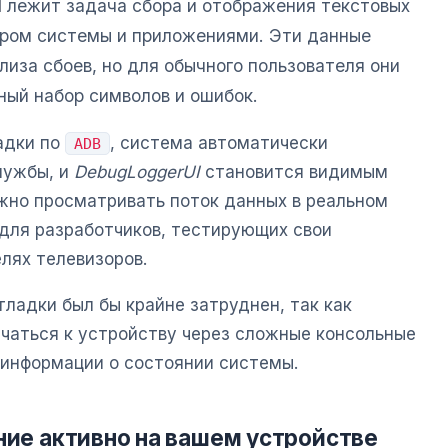
I
лежит задача сбора и отображения текстовых
дром системы и приложениями. Эти данные
иза сбоев, но для обычного пользователя они
ный набор символов и ошибок.
адки по
, система автоматически
ADB
лужбы, и
DebugLoggerUI
становится видимым
жно просматривать поток данных в реальном
 для разработчиков, тестирующих свои
лях телевизоров.
тладки был бы крайне затруднен, так как
аться к устройству через сложные консольные
 информации о состоянии системы.
ние активно на вашем устройстве