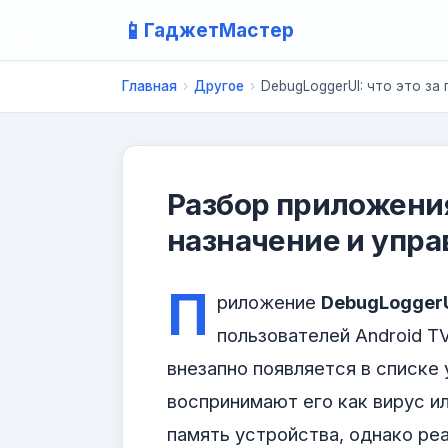
📱
ГаджетМастер
Главная
›
Другое
›
DebugLoggerUI: что это за
Разбор приложени
назначение и упр
П
риложение
DebugLogger
пользователей Android T
внезапно появляется в списке
воспринимают его как вирус 
память устройства, однако реа