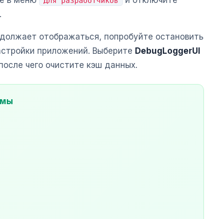
те в меню
и отключите
Для разработчиков
.
должает отображаться, попробуйте остановить
астройки приложений. Выберите
DebugLoggerUI
 после чего очистите кэш данных.
емы