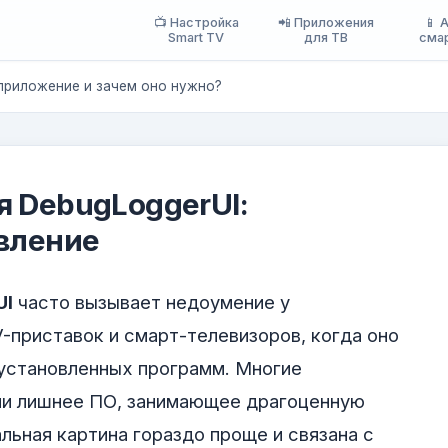
📺 Настройка
📲 Приложения
📱 
Smart TV
для ТВ
сма
 приложение и зачем оно нужно?
я DebugLoggerUI:
авление
UI
часто вызывает недоумение у
V-приставок и смарт-телевизоров, когда оно
 установленных программ. Многие
или лишнее ПО, занимающее драгоценную
льная картина гораздо проще и связана с