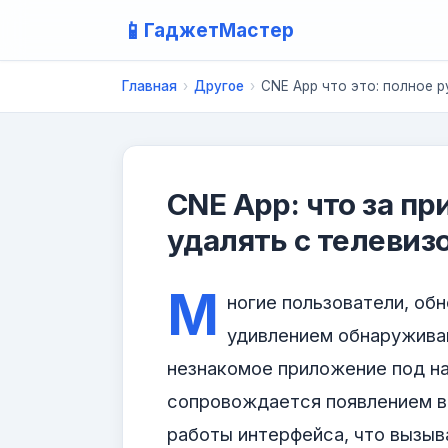
📱
ГаджетМастер
Главная
›
Другое
›
CNE App что это: полное 
CNE App: что за пр
удалять с телевиз
М
ногие пользователи, обн
удивлением обнаружива
незнакомое приложение под н
сопровождается появлением 
работы интерфейса, что вызыв