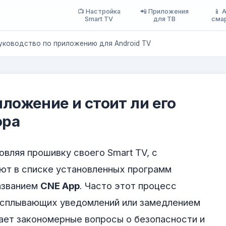
📺 Настройка
📲 Приложения
📱 
Smart TV
для ТВ
сма
руководство по приложению для Android TV
иложение и стоит ли его
ора
овляя прошивку своего Smart TV, с
ют в списке установленных программ
азванием
CNE App
. Часто этот процесс
всплывающих уведомлений или замедлением
ает закономерные вопросы о безопасности и