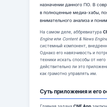
назначении данного ПО. В сов
в полноценные медиа-хабы, по
внимательного анализа и поним
На самом деле, аббревиатура
C
Engine
или
Content & News Engin
системный компонент, внедренн
Однако его навязчивость и пот
техники искать способы от него
действительно ли это приложен
как грамотно управлять им.
Суть приложения и его 
Главная задача
CNE App
заключ