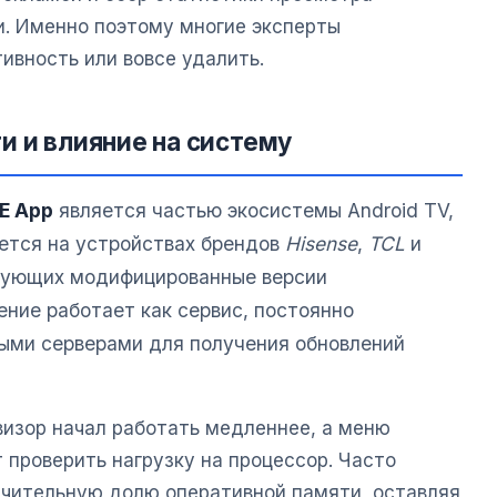
и. Именно поэтому многие эксперты
ивность или вовсе удалить.
и и влияние на систему
E App
является частью экосистемы Android TV,
ется на устройствах брендов
Hisense
,
TCL
и
ьзующих модифицированные версии
ние работает как сервис, постоянно
ыми серверами для получения обновлений
визор начал работать медленнее, а меню
 проверить нагрузку на процессор. Часто
чительную долю оперативной памяти, оставляя