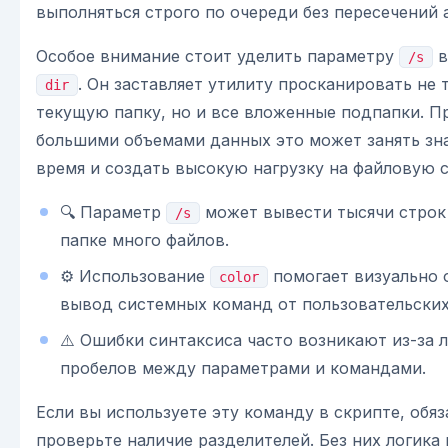
выполняться строго по очереди без пересечений 
Особое внимание стоит уделить параметру
в
/s
. Он заставляет утилиту просканировать не 
dir
текущую папку, но и все вложенные подпапки. Пр
большими объемами данных это может занять зн
время и создать высокую нагрузку на файловую 
🔍 Параметр
может вывести тысячи строк 
/s
папке много файлов.
⚙️ Использование
помогает визуально 
color
вывод системных команд от пользовательских
⚠️ Ошибки синтаксиса часто возникают из-за 
пробелов между параметрами и командами.
Если вы используете эту команду в скрипте, обя
проверьте наличие разделителей. Без них логика