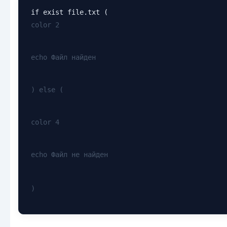
color 2
echo Файл найден
) else (
color 4
echo Файл не найден
)