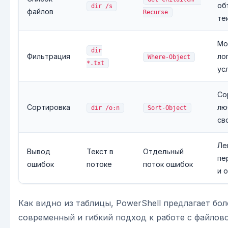
об
dir /s
файлов
Recurse
те
Мо
dir
Фильтрация
ло
Where-Object
*.txt
ус
Со
Сортировка
лю
dir /o:n
Sort-Object
св
Ле
Вывод
Текст в
Отдельный
пе
ошибок
потоке
поток ошибок
и 
Как видно из таблицы, PowerShell предлагает бол
современный и гибкий подход к работе с файлов