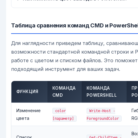
Таблица сравнения команд CMD и PowerShel
Для наглядности приведем таблицу, сравниваю
возможности стандартной командной строки и P
работе с цветом и списком файлов. Это поможе
подходящий инструмент для ваших задач.
КОМАНДА
КОМАНДА
ПР
ФУНКЦИЯ
CMD
POWERSHELL
PO
Изменение
Ги
color
Write-Host -
цвета
RG
[параметр]
ForegroundColor
Во
Список
Get-ChildItem -