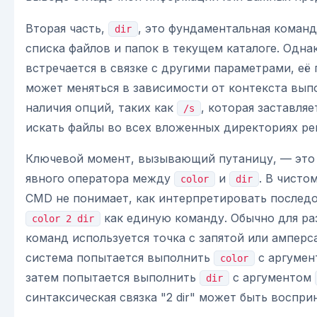
Вторая часть,
, это фундаментальная коман
dir
списка файлов и папок в текущем каталоге. Однак
встречается в связке с другими параметрами, её
может меняться в зависимости от контекста вып
наличия опций, таких как
, которая заставляе
/s
искать файлы во всех вложенных директориях ре
Ключевой момент, вызывающий путаницу, — это
явного оператора между
и
. В чисто
color
dir
CMD не понимает, как интерпретировать послед
как единую команду. Обычно для ра
color 2 dir
команд используется точка с запятой или амперс
система попытается выполнить
с аргуме
color
затем попытается выполнить
с аргументом
dir
синтаксическая связка "2 dir" может быть воспри