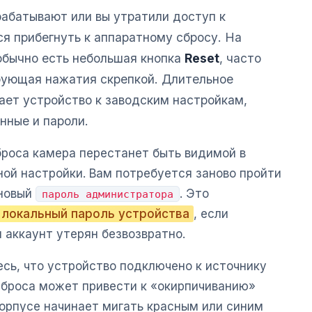
абатывают или вы утратили доступ к
ся прибегнуть к аппаратному сбросу. На
обычно есть небольшая кнопка
Reset
, часто
бующая нажатия скрепкой. Длительное
ает устройство к заводским настройкам,
нные и пароли.
броса камера перестанет быть видимой в
ой настройки. Вам потребуется заново пройти
 новый
. Это
пароль администратора
локальный пароль устройства
, если
 аккаунт утерян безвозвратно.
сь, что устройство подключено к источнику
сброса может привести к «окирпичиванию»
корпусе начинает мигать красным или синим