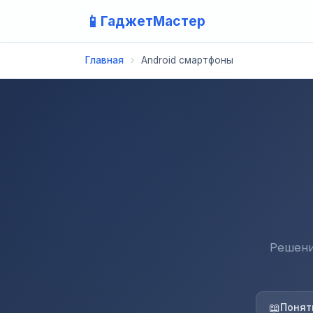
📱
ГаджетМастер
Главная
›
Android смартфоны
Решени
📖
Понят