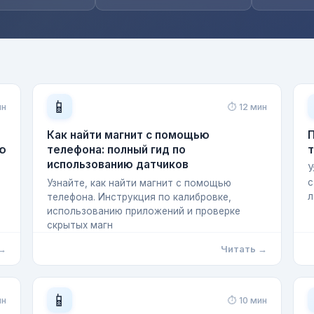
📱
ин
⏱ 12 мин
Как найти магнит с помощью
П
ию
телефона: полный гид по
использованию датчиков
У
с
Узнайте, как найти магнит с помощью
л
телефона. Инструкция по калибровке,
использованию приложений и проверке
скрытых магн
 →
Читать →
📱
ин
⏱ 10 мин