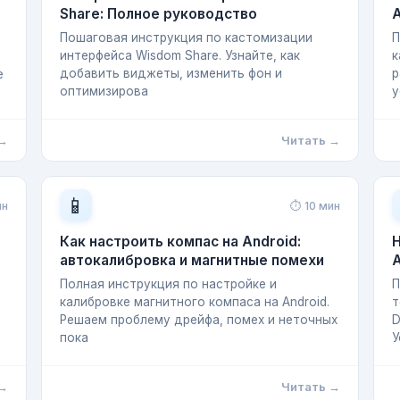
Share: Полное руководство
A
Пошаговая инструкция по кастомизации
П
интерфейса Wisdom Share. Узнайте, как
к
добавить виджеты, изменить фон и
р
е
оптимизирова
у
 →
Читать →
📱
ин
⏱ 10 мин
Как настроить компас на Android:
Н
автокалибровка и магнитные помехи
A
Полная инструкция по настройке и
П
калибровке магнитного компаса на Android.
т
Решаем проблему дрейфа, помех и неточных
D
пока
У
 →
Читать →