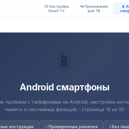
📺 Настройка
📲 Приложения
📱 
Smart TV
для ТВ
сма
📱
Android смартфоны
е проблем с телефонами на Android, настройка инте
памяти и системных функций. · страница 19 из 50
✅
⚡
ные инструкции
Проверенные решения
Без лиш