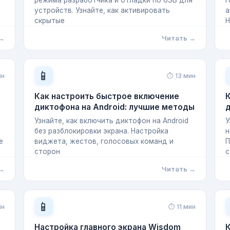
режима разработчика и отладки по USB для
г
устройств. Узнайте, как активировать
а
скрытые
Н
 →
Читать →
📱
ин
⏱ 13 мин
Как настроить быстрое включение
К
диктофона на Android: лучшие методы
д
Узнайте, как включить диктофон на Android
У
без разблокировки экрана. Настройка
н
е
виджета, жестов, голосовых команд и
П
сторон
с
 →
Читать →
📱
ин
⏱ 11 мин
Настройка главного экрана Wisdom
К