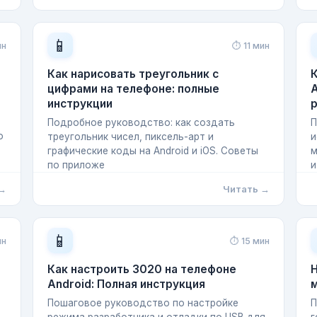
📱
ин
⏱ 11 мин
Как нарисовать треугольник с
К
цифрами на телефоне: полные
A
инструкции
Подробное руководство: как создать
П
о
треугольник чисел, пиксель-арт и
и
графические коды на Android и iOS. Советы
м
по приложе
и
 →
Читать →
📱
ин
⏱ 15 мин
Как настроить 3020 на телефоне
Н
Android: Полная инструкция
Пошаговое руководство по настройке
П