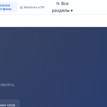
📂 Все
Android
💻 Windows и ПК
ртфоны
разделы ▾
рфейса,
них слов