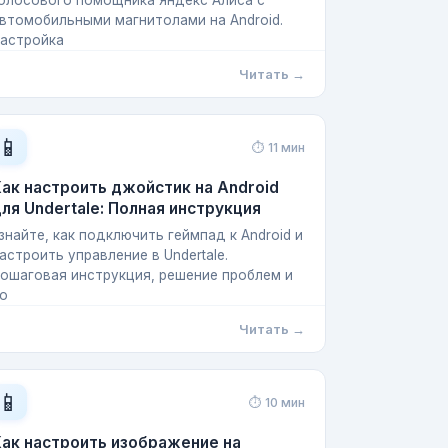
олосового помощника Яндекс Алиса с
втомобильными магнитолами на Android.
астройка
Читать →
📱
⏱ 11 мин
ак настроить джойстик на Android
ля Undertale: Полная инструкция
знайте, как подключить геймпад к Android и
астроить управление в Undertale.
ошаговая инструкция, решение проблем и
о
Читать →
📱
⏱ 10 мин
ак настроить изображение на