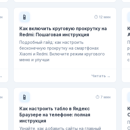
📱
ин
⏱ 12 мин
Как включить круговую прокрутку на
К
Redmi: Пошаговая инструкция
A
Подробный гайд: как настроить
П
бесконечную прокрутку на смартфонах
р
Xiaomi и Redmi. Включите режим кругового
п
меню и улучши
с
 →
Читать →
📱
ин
⏱ 7 мин
Как настроить табло в Яндекс
К
Браузере на телефоне: полная
инструкция
П
C
Узнайте, как добавить сайты на главный