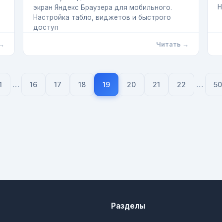
Н
экран Яндекс Браузера для мобильного.
Настройка табло, виджетов и быстрого
доступ
 →
Читать →
…
…
1
16
17
18
19
20
21
22
50
Разделы