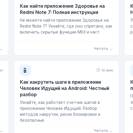
Как найти приложение Здоровье на
К
Redmi Note 7: Полная инструкция
H
Не можете найти приложение Здоровье на
У
Redmi Note 7? Узнайте, где оно спрятано, как
с
включить скрытые функции MIUI и наст
р
к
 →
Читать →
📱
ин
⏱ 10 мин
Как накрутить шаги в приложении
К
Человек Идущий на Android: Честный
разбор
П
з
Узнайте, как работает счетчик шагов в
с
приложении Человек Идущий. Разбор
методов накрутки, риски блокировки и
безопасные
 →
Читать →