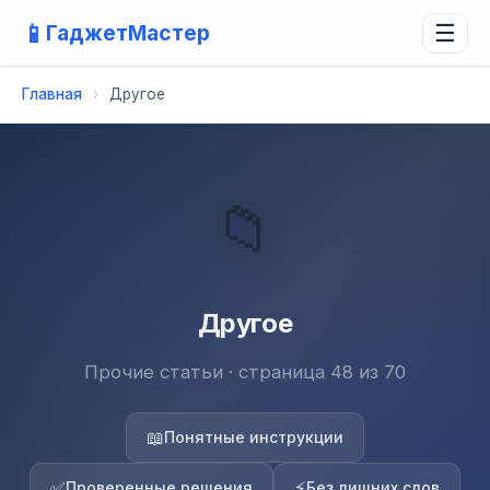
📱
ГаджетМастер
☰
Главная
›
Другое
📁
Другое
Прочие статьи · страница 48 из 70
📖
Понятные инструкции
✅
⚡
Проверенные решения
Без лишних слов