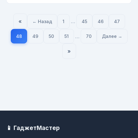
«
…
← Назад
1
45
46
47
…
48
49
50
51
70
Далее →
»
📱 ГаджетМастер