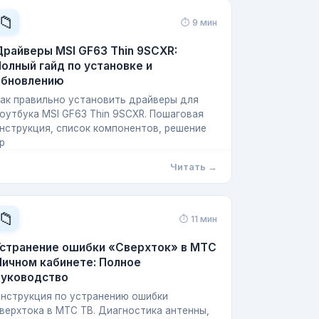
📁
⏱ 9 мин
райверы MSI GF63 Thin 9SCXR:
олный гайд по установке и
обновлению
ак правильно установить драйверы для
оутбука MSI GF63 Thin 9SCXR. Пошаговая
нструкция, список компонентов, решение
р
Читать →
📁
⏱ 11 мин
Устранение ошибки «Сверхток» в МТС
ичном кабинете: Полное
руководство
нструкция по устранению ошибки
верхтока в МТС ТВ. Диагностика антенны,