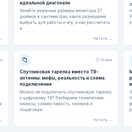
идеальной диагонали
И
н
Узнайте реальные размеры монитора 27
V
дюймов в сантиметрах, какое разрешение
у
выбрать для работы и игр, и как рассчитать
и
 →
Читать →
📁
ин
⏱ 12 мин
Спутниковая тарелка вместо ТВ-
M
антенны: мифы, реальность и схема
р
подключения
Можно ли подключить спутниковую тарелку
Э
к цифровому ТВ? Разбираем технические
V
а
нюансы, совместимость тюнеров и
ф
пошаговую
р
 →
Читать →