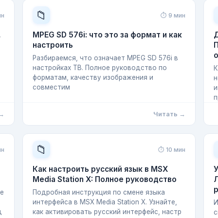
📁
ин
⏱ 9 мин
,
MPEG SD 576i: что это за формат и как
Д
настроить
П
Разбираемся, что означает MPEG SD 576i в
настройках ТВ. Полное руководство по
К
форматам, качеству изображения и
н
совместим
и
п
 →
Читать →
📁
ин
⏱ 10 мин
Как настроить русский язык в MSX
Media Station X: Полное руководство
Л
те
Подробная инструкция по смене языка
интерфейса в MSX Media Station X. Узнайте,
И
д
как активировать русский интерфейс, настр
с