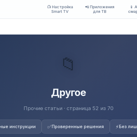
📺 Настройка
📲 Приложения
📱 
Smart TV
для ТВ
сма
📁
Другое
Прочие статьи · страница 52 из 70
✅
⚡
ные инструкции
Проверенные решения
Без лиш