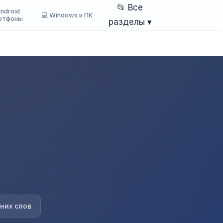
📂 Все
Android
💻 Windows и ПК
ртфоны
разделы ▾
них слов