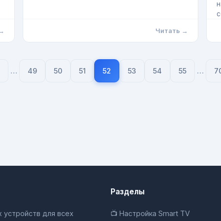
н
с
 →
Читать →
…
…
49
50
51
52
53
54
55
7
Разделы
 устройств для всех
📺 Настройка Smart TV