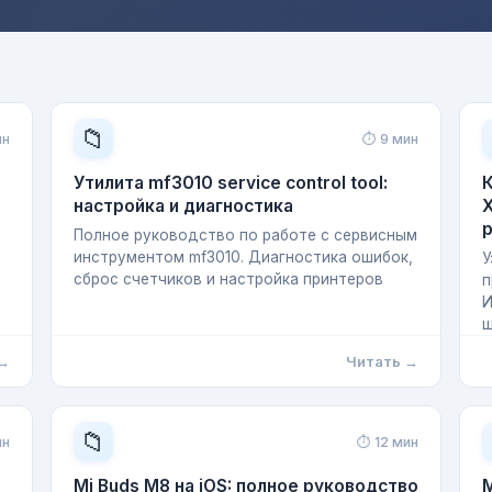
📁
ин
⏱ 9 мин
Утилита mf3010 service control tool:
настройка и диагностика
X
Полное руководство по работе с сервисным
инструментом mf3010. Диагностика ошибок,
У
сброс счетчиков и настройка принтеров
п
И
 →
Читать →
📁
ин
⏱ 12 мин
Mi Buds M8 на iOS: полное руководство
M