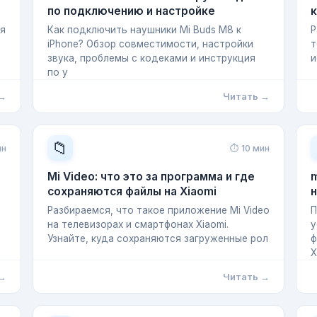
по подключению и настройке
к
ая
Как подключить наушники Mi Buds M8 к
Р
iPhone? Обзор совместимости, настройки
т
звука, проблемы с кодеками и инструкция
и
по у
 →
Читать →
📁
ин
⏱ 10 мин
Mi Video: что это за программа и где
m
сохраняются файлы на Xiaomi
н
Разбираемся, что такое приложение Mi Video
П
на телевизорах и смартфонах Xiaomi.
у
Узнайте, куда сохраняются загруженные рол
ф
X
 →
Читать →