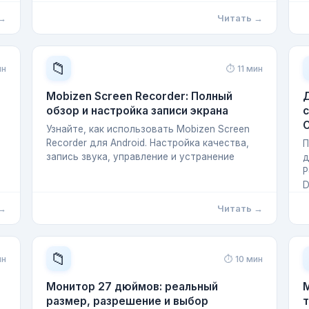
 →
Читать →
📁
ин
⏱ 11 мин
Mobizen Screen Recorder: Полный
Д
обзор и настройка записи экрана
с
C
Узнайте, как использовать Mobizen Screen
Recorder для Android. Настройка качества,
П
запись звука, управление и устранение
д
Р
D
 →
Читать →
📁
ин
⏱ 10 мин
Монитор 27 дюймов: реальный
M
размер, разрешение и выбор