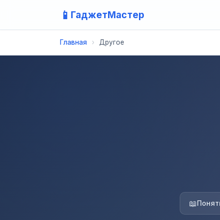
📱
ГаджетМастер
Главная
›
Другое
📖
Понят