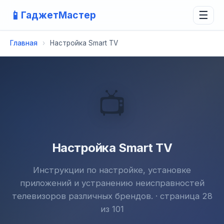
📱
ГаджетМастер
☰
Главная
›
Настройка Smart TV
📺
Настройка Smart TV
Инструкции по настройке, установке
приложений и устранению неисправностей
телевизоров различных брендов. · страница 28
из 101