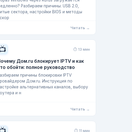
браз Windows через Rufus загружается
едленно? Разбираем причины: USB 2.0,
итые сектора, настройки BIOS и методы
скор
Читать →
📺
⏱ 13 мин
очему Дом.ru блокирует IPTV и как
то обойти: полное руководство
азбираем причины блокировки IPTV
ровайдером Дом.ru. Инструкция по
астройке альтернативных каналов, выбору
оутера и н
Читать →
📺
⏱ 11 мин