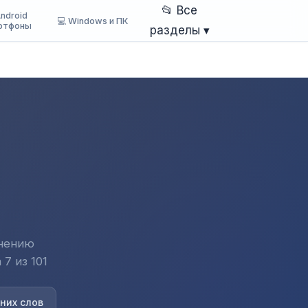
📂 Все
Android
💻 Windows и ПК
ртфоны
разделы ▾
анению
7 из 101
них слов