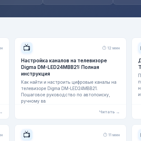
📺
ин
⏱ 12 мин
Настройка каналов на телевизоре
Д
Digma DM-LED24MBB21: Полная
Т
инструкция
П
п
Как найти и настроить цифровые каналы на
н
телевизоре Digma DM-LED24MBB21.
и
Пошаговое руководство по автопоиску,
ручному вв
 →
Читать →
📺
ин
⏱ 11 мин