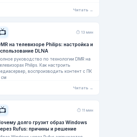
Читать →
📺
⏱ 13 мин
MR на телевизоре Philips: настройка и
использование DLNA
олное руководство по технологии DMR на
елевизорах Philips. Как настроить
едиасервер, воспроизводить контент с ПК
 см
Читать →
📺
⏱ 11 мин
очему долго грузит образ Windows
ерез Rufus: причины и решение