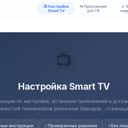
📺 Настройка
📲 Приложения
📱 
Smart TV
для ТВ
сма
📺
Настройка Smart TV
укции по настройке, установке приложений и устр
вностей телевизоров различных брендов. · страница 
✅
⚡
ные инструкции
Проверенные решения
Без лиш