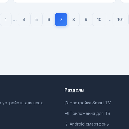
…
…
1
4
5
6
7
8
9
10
101
Разделы
 устройств для всех
📺 Настройка Smart TV
📲 Приложения для ТВ
📱 Android смартфоны