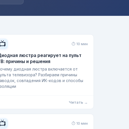
📺
⏱ 10 мин
иодная люстра реагирует на пульт
В: причины и решения
очему диодная люстра включается от
ульта телевизора? Разбираем причины
аводок, совпадения ИК-кодов и способы
золяции
Читать →
📺
⏱ 10 мин