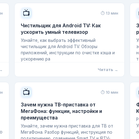
📺
ин
⏱ 13 мин
Чистильщик для Android TV: Как
ускорить умный телевизор
Узнайте, как выбрать эффективный
У
чистильщик для Android TV. Обзоры
э
приложений, инструкции по очистке кэша и
н
ускорению ра
т
 →
Читать →
📺
ин
⏱ 10 мин
Зачем нужна ТВ-приставка от
Ф
МегаФона: функции, настройки и
K
преимущества
Р
У
Узнайте, зачем нужна приставка для ТВ от
по
о
МегаФона. Разбор функций, инструкция по
подключению, сравнение Smart TV и IPTV-