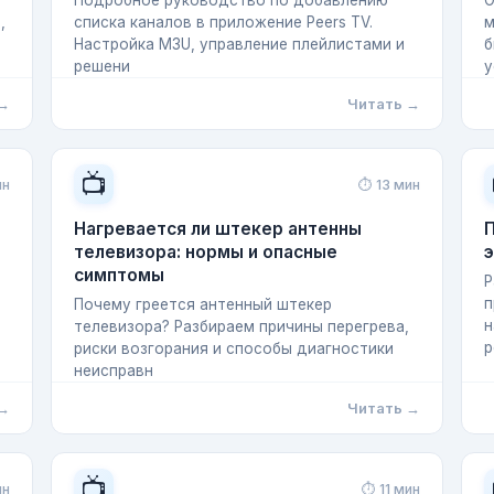
Подробное руководство по добавлению
О
,
списка каналов в приложение Peers TV.
м
Настройка M3U, управление плейлистами и
б
решени
у
 →
Читать →
📺
ин
⏱ 13 мин
Нагревается ли штекер антенны
П
телевизора: нормы и опасные
э
симптомы
Р
п
Почему греется антенный штекер
н
телевизора? Разбираем причины перегрева,
р
риски возгорания и способы диагностики
неисправн
 →
Читать →
📺
ин
⏱ 11 мин