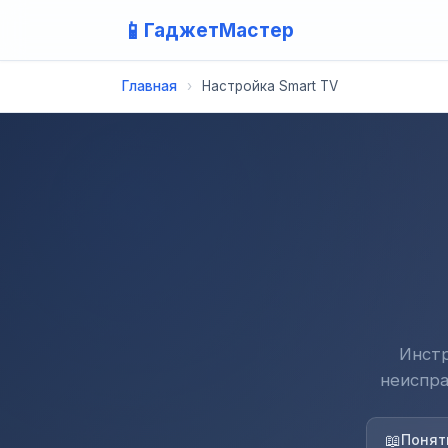
📱
ГаджетМастер
Главная
›
Настройка Smart TV
Инстр
неиспра
📖
Понят