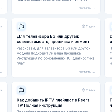
 →
Читать →
📺
ин
⏱ 11 мин
Для телевизора BG или другая:
D
совместимость, прошивка и ремонт
Разбираем, для телевизора BG или другой
П
модели подходит ли ваша прошивка.
т
Инструкция по обновлению ПО, диагностике
м
плат
и
 →
Читать →
📺
ин
⏱ 11 мин
Как добавить IPTV-плейлист в Peers
П
TV: Полная инструкция
ч