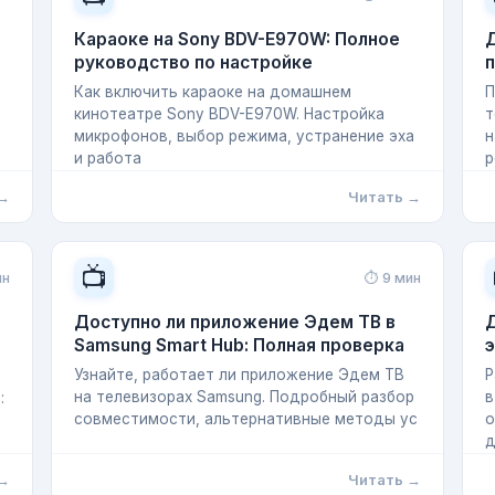
Караоке на Sony BDV-E970W: Полное
Д
руководство по настройке
п
Как включить караоке на домашнем
П
кинотеатре Sony BDV-E970W. Настройка
т
микрофонов, выбор режима, устранение эха
н
,
и работа
р
 →
Читать →
📺
ин
⏱ 9 мин
Доступно ли приложение Эдем ТВ в
Samsung Smart Hub: Полная проверка
э
Узнайте, работает ли приложение Эдем ТВ
Р
на телевизорах Samsung. Подробный разбор
в
:
совместимости, альтернативные методы ус
о
с
д
 →
Читать →