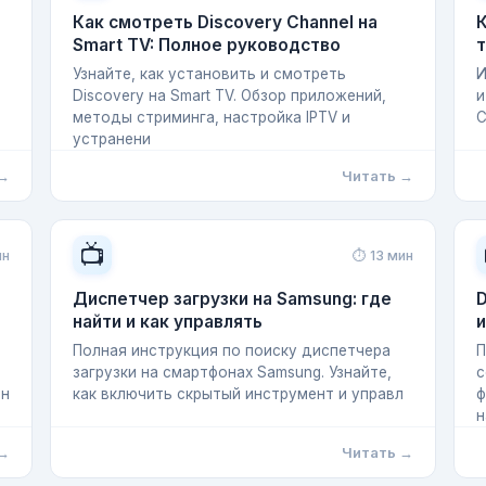
Как смотреть Discovery Channel на
Smart TV: Полное руководство
т
Узнайте, как установить и смотреть
И
Discovery на Smart TV. Обзор приложений,
и
методы стриминга, настройка IPTV и
С
устранени
 →
Читать →
📺
ин
⏱ 13 мин
Диспетчер загрузки на Samsung: где
D
найти и как управлять
Полная инструкция по поиску диспетчера
П
загрузки на смартфонах Samsung. Узнайте,
с
мн
как включить скрытый инструмент и управл
ф
н
 →
Читать →