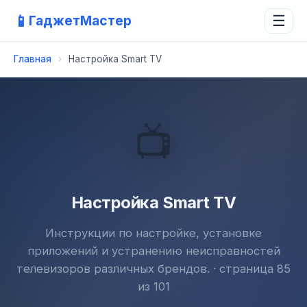
📱
ГаджетМастер
☰
Главная
›
Настройка Smart TV
📺
Настройка Smart TV
Инструкции по настройке, установке
приложений и устранению неисправностей
телевизоров различных брендов. · страница 85
из 101