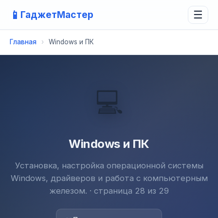
📱
ГаджетМастер
☰
Главная
›
Windows и ПК
💻
Windows и ПК
Установка, настройка операционной системы
Windows, драйверов и работа с компьютерным
железом. · страница 28 из 29