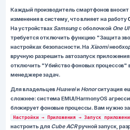
Каждый производитель смартфонов вносит 
изменения в систему, что влияет на работу
На устройствах
Samsung
с оболочкой
One UI
требуется отключить функцию "Защита зво
настройках безопасности. На
Xiaomi
необхо
вручную разрешить автозапуск приложения
отключить "Убийство фоновых процессов" 
менеджере задач.
Для владельцев
Huawei
и
Honor
ситуация е
сложнее: система EMUI/HarmonyOS агресси
блокирует фоновые процессы. Вам нужно за
Настройки → Приложения → Запуск приложени
настроить для
Cube ACR
ручной запуск, раз