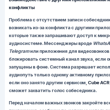
конфликты
Проблема с отсутствием записи собеседни
возникать из-за конфликта с другими прил
которые также запрашивают доступ к микр
аудиосистеме. Мессенджеры вроде
Whats
Telegram
или приложения для видеозвонков
блокировать системный канал звука, если о
запущены в фоне. Система разрешает испо
аудиопуть только одному активному прило
если оно занято другим сервисом,
Cube ACR
сможет захватить голос собеседника.
Перед началом важных звонков закройте вс