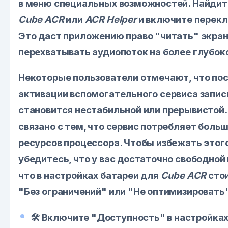
в меню специальных возможностей. Найдит
Cube ACR
или
ACR Helper
и включите перек
Это даст приложению право "читать" экран
перехватывать аудиопоток на более глубок
Некоторые пользователи отмечают, что по
активации вспомогательного сервиса запис
становится нестабильной или прерывистой.
связано с тем, что сервис потребляет боль
ресурсов процессора. Чтобы избежать этого
убедитесь, что у вас достаточно свободной
что в настройках батареи для
Cube ACR
сто
"Без ограничений" или "Не оптимизировать"
🛠️ Включите "Доступность" в настройка