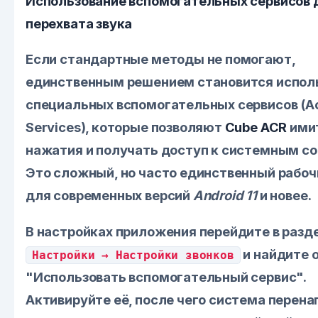
Использование вспомогательных сервисов 
перехвата звука
Если стандартные методы не помогают,
единственным решением становится испол
специальных вспомогательных сервисов (Acc
Services), которые позволяют
Cube ACR
ими
нажатия и получать доступ к системным с
Это сложный, но часто единственный рабо
для современных версий
Android 11
и новее.
В настройках приложения перейдите в разд
и найдите 
Настройки → Настройки звонков
"Использовать вспомогательный сервис".
Активируйте её, после чего система перена