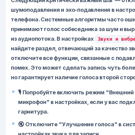
Следующий критически важный шаг — отк
шумоподавления и эхо-подавления в настр
телефона. Системные алгоритмы часто ош
принимают голос собеседника за шум и выр
из аудиопотока. В настройках
Звуки и вибр
найдите раздел, отвечающий за качество зв
отключите все функции, связанные с подав
помех. Это может сделать запись чуть бол
но гарантирует наличие голоса второй стор
🎙️ Попробуйте включить режим "Внешний
микрофон" в настройках, если у вас под
гарнитура.
🔇 Отключите "Улучшение голоса" в си
настройках звука для записи.