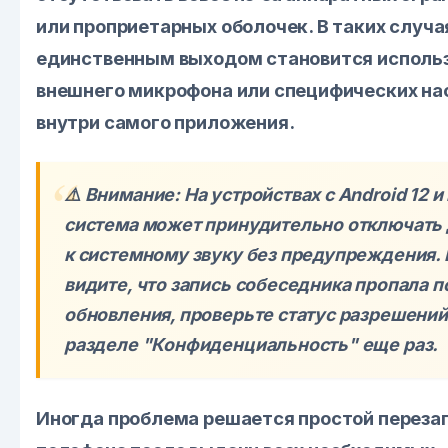
или проприетарных оболочек. В таких случа
единственным выходом становится исполь
внешнего микрофона или специфических на
внутри самого приложения.
⚠️ Внимание: На устройствах с
Android 12
и
система может принудительно отключать
к системному звуку без предупреждения. 
видите, что запись собеседника пропала п
обновления, проверьте статус разрешений
разделе "Конфиденциальность" еще раз.
Иногда проблема решается простой переза