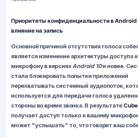
Приоритеты конфиденциальности в Android 
влияние на запись
Основной причиной отсутствия голоса собе
является изменение архитектуры доступа к
микрофону в версиях
Android 10
и новее. Си
стала блокировать попытки приложений
перехватывать системный аудиопоток, кот
используется для передачи голоса удаленн
стороны во время звонка. В результате
Cube
получает доступ только к вашему микрофон
может "услышать" то, что говорит ваш соб