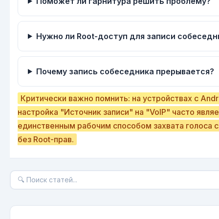
Поможет ли гарнитура решить проблему?
Нужно ли Root-доступ для записи собеседн
Почему запись собеседника прерывается?
Критически важно помнить: на устройствах с Andr
настройка "Источник записи" на "VoIP" часто явля
единственным рабочим способом захвата голоса 
без Root-прав.