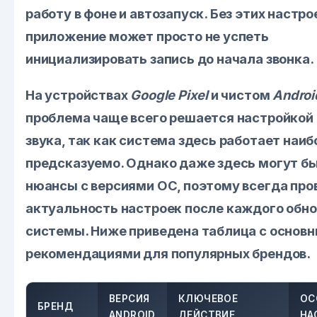
работу в фоне и автозапуск. Без этих настро
приложение может просто не успеть
инициализировать запись до начала звонка.
На устройствах
Google Pixel
и чистом
Androi
проблема чаще всего решается настройкой
звука, так как система здесь работает наи
предсказуемо. Однако даже здесь могут б
нюансы с версиями ОС, поэтому всегда про
актуальность настроек после каждого обн
системы. Ниже приведена таблица с основ
рекомендациями для популярных брендов.
ВЕРСИЯ
КЛЮЧЕВОЕ
ОС
БРЕНД
ANDROID
ДЕЙСТВИЕ
НА