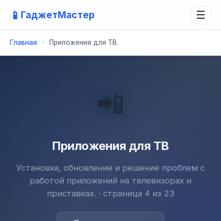
📱
ГаджетМастер
☰
Главная
›
Приложения для ТВ
📲
Приложения для ТВ
Установка, обновление и решение проблем с
работой приложений на телевизорах и
приставках. · страница 4 из 23